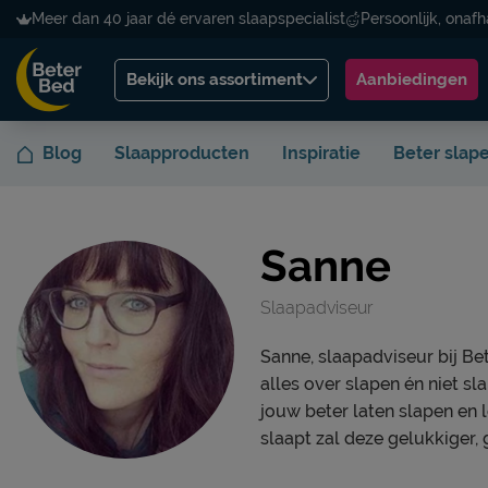
Meer dan 40 jaar dé ervaren slaapspecialist
Persoonlijk, onafh
Bekijk ons assortiment
Aanbiedingen
Blog
Slaapproducten
Inspiratie
Beter slap
Sanne
Slaapadviseur
Sanne, slaapadviseur bij B
alles over slapen én niet sl
jouw beter laten slapen en l
slaapt zal deze gelukkiger, 