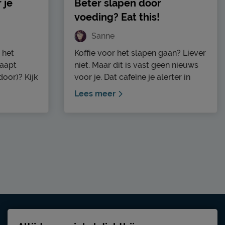
 je
Beter slapen door
voeding? Eat this!
Sanne
 het
Koffie voor het slapen gaan? Liever
laapt
niet. Maar dit is vast geen nieuws
door)? Kijk
voor je. Dat cafeïne je alerter in
e
plaats van slaperig maakt, weet je
Lees meer
mpleet
allang. Wat je misschien niet weet,
. Dit kan
is dat naast koffie er nog veel meer
hebben.
eet- en drinkwaren zijn die invloed
oede
hebben op je slaap. Dit hoeft zeker
per dat
niet altijd een slechte invloed te
zijn. Soms kunnen ze je zelfs beter
laten slapen. Daarnaast heeft ook
het tijdstip waarop je iets eet of
drinkt invloed op je slaap.