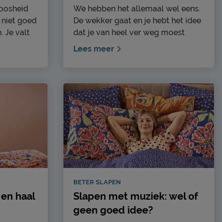
loosheid
We hebben het allemaal wel eens.
 niet goed
De wekker gaat en je hebt het idee
. Je valt
dat je van heel ver weg moest
t ‘s nachts
komen. Waarschijnlijk zat je in één
Lees meer
s
van je diepere slaapfases binnen je
er en
slaapcyclus. Maar wat is dat
 slaap
precies? De slaapcyclus is erg
insomnia
belangrijk en maar weinig mensen
en zijn en
weten wat het precies inhoudt.
j
BETER SLAPEN
 en haal
Slapen met muziek: wel of
geen goed idee?