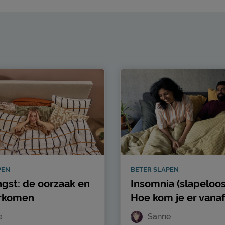
PEN
BETER SLAPEN
gst: de oorzaak en
Insomnia (slapeloos
orkomen
Hoe kom je er vana
e
Sanne