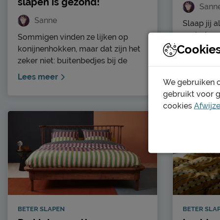
slapen is gezond!
Sann
Sanne
Slaap jij a
periodes w
Sommigen vinden ze lijken op
Cookie
staren naa
konijnenhokken, maar dat zijn het
nog, heb j
zeker niet: buitenbedjes bij de
Lees mee
een goede
kinderopvang. In Scandinavische
Lees meer
We gebruiken c
het hormo
landen is dit de gewoonste zaak
gebruikt voor 
niet goed 
van de wereld. Bij ons in Nederland
cookies
Afwijz
melatonin
is het buiten slapen bij de
je lichaa
kinderopvang een stuk minder
zorgt ervo
bekend. Toch kan buiten slapen
zodra het
juist heel goed zijn. In dit
zorgt mel
blogartikel vertellen we je er alles
goed kunt 
over.
lees je ál
BETER SLAPEN
BETER SLA