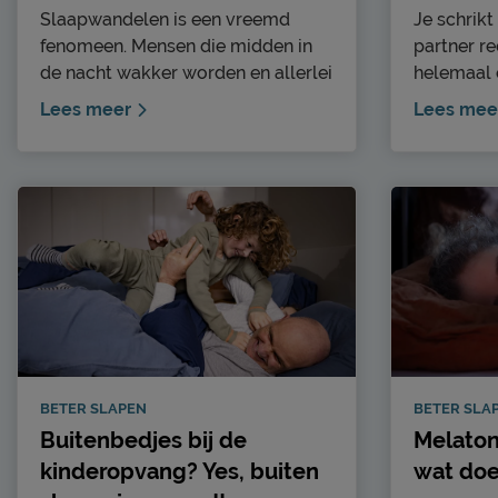
Slaapwandelen is een vreemd
Je schrikt
fenomeen. Mensen die midden in
partner rec
de nacht wakker worden en allerlei
helemaal 
dingen gaan doen. Er zijn zelf
geen idee 
Lees meer
Lees mee
verhalen van mensen die
probeert t
autorijden in hun slaap!
reactie of 
Slaapwandelen, in de medische
is schrikk
wereld somnambulisme genoemd,
het zijn d
valt samen met bijvoorbeeld
nachtangs
bedplassen en snurken binnen de
wel doen al
categorie parasomnieën:
hier last 
verstoringen van de slaap door
leggen we 
vreemde gedragingen. Ben jij een
wat de oo
slaapwandelaar? Of ken je iemand
tips voor
die wel eens slaapwandelt? Lees
nachtangs
BETER SLAPEN
BETER SLA
dan snel verder!
Buitenbedjes bij de
Melaton
kinderopvang? Yes, buiten
wat doe