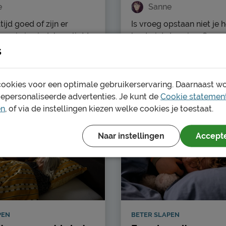
e
Sanne
ltijd goed of zijn er
Is vroeg opstaan niet je 
aarin je eindeloos ligt te
bent niet de enige. Som
s
r het plafond? Of erger
mensen moeten wel vro
e vaker een slechte dan
opstaan voor werk bijvo
r
Lees meer
 nacht? Grote kans dat
Maar is dat niet het geva
ookies voor een optimale gebruikerservaring. Daarnaast w
on melatonine bij jou
vroeg opstaan je sowies
gepersonaliseerde advertenties. Je kunt de
Cookie statemen
werkt. Van nature is
voordelen bieden. Volge
en
, of via de instellingen kiezen welke cookies je toestaat.
e een slaaphormoon dat
wetenschap zijn mensen 
m zelf aanmaakt. Het
opstaan en tijd plannen 
or dat je slaperig wordt,
rituelen zelfs gelukkiger
Naar instellingen
Accepte
 donker wordt. Daarnaast
stabieler. Zou het? Wij z
atonine ervoor dat je
voor uit en leren je hoe oo
doorslapen. In dit blog
vroeg op kunt staan. Lee
les over melatonine.
PEN
BETER SLAPEN