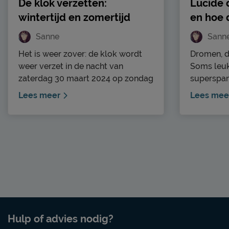
De klok verzetten:
Lucide 
wintertijd en zomertijd
en hoe 
Sanne
Sann
Het is weer zover: de klok wordt
Dromen, d
weer verzet in de nacht van
Soms leu
zaterdag 30 maart 2024 op zondag
superspan
31 maart 2024. Waarom doen we
herinner je
Lees meer
Lees mee
dit ook alweer en moet hij nou
andere kee
vooruit of achteruit? Welke
lucide dro
blunders worden er zoal gemaakt
dromen, o
doordat vergeten wordt de klok te
genoemd, 
verzetten? Lees, leer en lach.
Hierdoor b
dromen te 
vertellen 
Hulp of advies nodig?