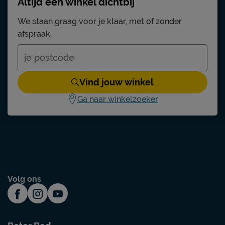
Altijd een winkel dichtbij
We staan graag voor je klaar, met of zonder
afspraak.
Vind jouw winkel
Ga naar winkelzoeker
Volg ons