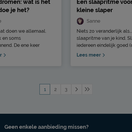
dromen: wat is het
Een slaapritme voor
doe je het?
kleine slaper
e
Sanne
at doen we allemaal.
Niets zo veranderlijk als…
k en soms
slaapritme van je kind. S
nend. De ene keer
iedereen eindelijk goed (
 je elk detail en de
dan niet gek op als dat d
r
Lees meer
r niets. Weet jij ook wat
volgende dag ineens co
men zijn? Tijdens lucide
anders is. Dag slaapritme
ok wel lucid dreaming
verschillende oorzaken 
besef je dat je droomt.
Met jouw hulp en een g
en je zelfs in staat om je
balans heeft je kleine sla
1
2
3
sturen. In dit blogartikel
ritme zo weer gevonden.
we je er alles over.
Geen enkele aanbieding missen?