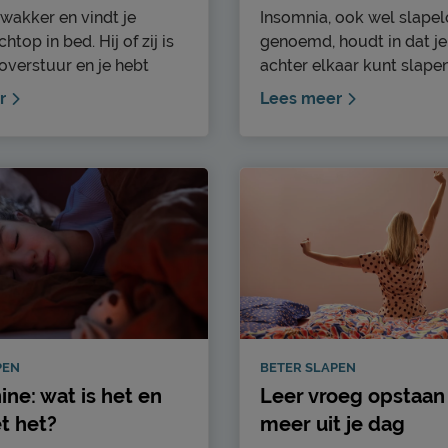
 wakker en vindt je
Insomnia, ook wel slape
htop in bed. Hij of zij is
genoemd, houdt in dat je
overstuur en je hebt
achter elkaar kunt slapen
waarom. Als je je partner
moeilijk in slaap, je word
r
Lees meer
e kalmeren krijg je geen
vaak wakker of je wordt ‘
duwt hij of zij je weg. Dat
ochtends erg vroeg wakk
en! Als dit gebeurt kan
kunt daarna niet meer in
at je partner last heeft van
komen. Hier lees je wat 
t. Maar wat moet je dan
precies is, wat de gevolg
s jij, je partner of je kind
geven we handige tips bi
van heeft? In deze blog
slapeloosheid.
je uit wat nachtangst is,
rzaken zijn en geven we
 het omgaan met
t.
PEN
BETER SLAPEN
ine: wat is het en
Leer vroeg opstaan
t het?
meer uit je dag