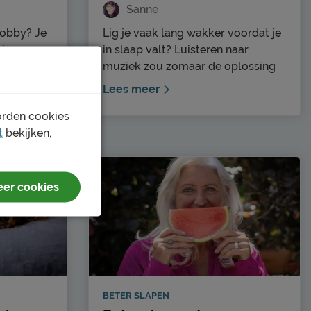
Sanne
hobby? Je
Lig je vaak lang wakker voordat je
mige
in slaap valt? Luisteren naar
eg
muziek zou zomaar de oplossing
orbeeld.
voor je kunnen zijn. Muziek om in
Lees meer
l, dan zou
slaap te vallen wordt vaak
orden cookies
o veel
gebruikt voor baby’s en kleine
t
bekijken,
ns de
kinderen. Een slaapliedje of knuffel
die vroeg
met muziek maakt rustig en helpt
voor vaste
bij het in slaap vallen. Zou slapen
 en
met muziek voor jou hetzelfde
er cookies
ochten het
kunnen betekenen? In dit blog lees
k jij
je alles over de zin en onzin van
s mee!
slapen met muziek.
BETER SLAPEN