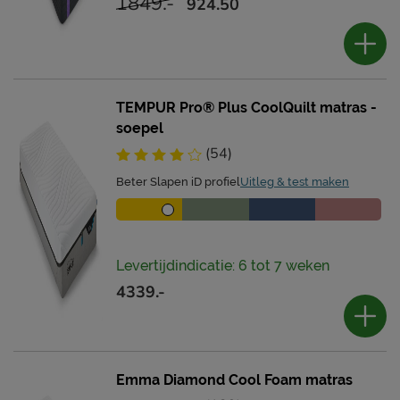
1849.-
924.50
TEMPUR Pro® Plus CoolQuilt matras -
soepel
(54)
Beter Slapen iD profiel
Uitleg & test maken
Levertijdindicatie: 6 tot 7 weken
4339.-
Emma Diamond Cool Foam matras