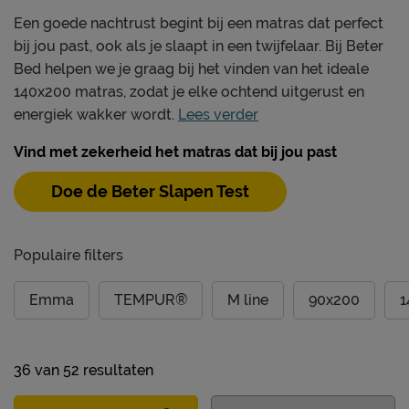
Een goede nachtrust begint bij een matras dat perfect
bij jou past, ook als je slaapt in een twijfelaar. Bij Beter
Bed helpen we je graag bij het vinden van het ideale
140x200 matras, zodat je elke ochtend uitgerust en
energiek wakker wordt.
Lees verder
Vind met zekerheid het matras dat bij jou past
Doe de Beter Slapen Test
Populaire filters
Emma
TEMPUR®
M line
90x200
1
36
van
52 resultaten