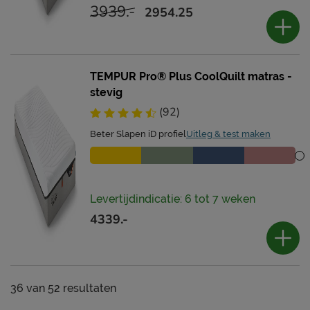
3939.-
2954.25
TEMPUR Pro® Plus CoolQuilt matras -
stevig
(92)
Beter Slapen iD profiel
Uitleg & test maken
Levertijdindicatie: 6 tot 7 weken
4339.-
36
van
52 resultaten