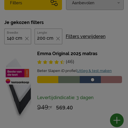
Filters
Je gekozen filters
Breedte:
Lengte:
Filters verwijderen
140 cm
200 cm
Emma Original 2025 matras
(46)
Beter Slapen iD profiel
Uitleg & test maken
Levertijdindicatie: 3 dagen
949.-
569.40