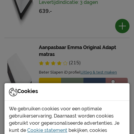
Levertijdindicatie: 3 dagen
639.-
Aanpasbaar Emma Original Adapt
matras
(215)
Beter Slapen iD profiel
Uitleg & test maken
Cookies
Levertijdindicatie: 3 dagen
1079.-
We gebruiken cookies voor een optimale
gebruikerservaring. Daarnaast worden cookies
gebruikt voor gepersonaliseerde advertenties. Je
kunt de
Cookie statement
bekijken, cookies