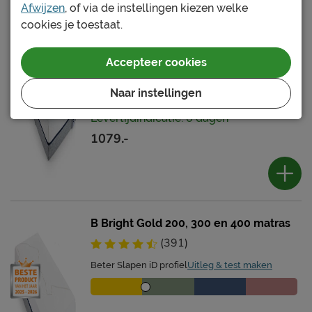
Afwijzen
, of via de instellingen kiezen welke
B Bright Silver 200, 300 en 400 matras
cookies je toestaat.
(270)
Beter Slapen iD profiel
Uitleg & test maken
Accepteer cookies
Naar instellingen
Levertijdindicatie: 6 dagen
1079.-
B Bright Gold 200, 300 en 400 matras
(391)
Beter Slapen iD profiel
Uitleg & test maken