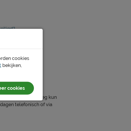
eiligd?
orden cookies
t
bekijken,
er cookies
men. Middels deze weg kun
dagen telefonisch of via