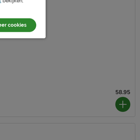
t
bekijken,
er cookies
58.95