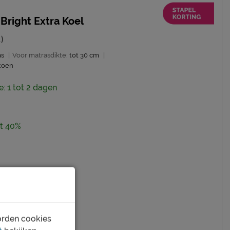
Bright Extra Koel
)
as
|
Voor matrasdikte:
tot 30 cm
|
toen
e: 1 tot 2 dagen
ot 40%
orden cookies