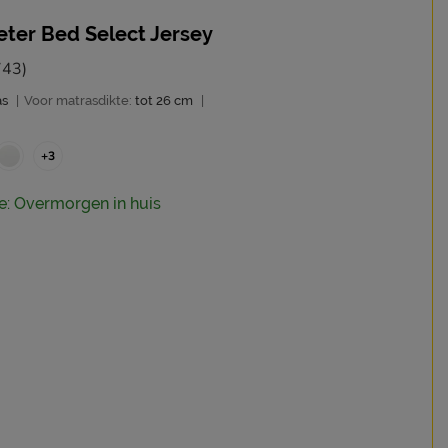
ter Bed Select Jersey
743)
as
|
Voor matrasdikte:
tot 26 cm
|
+3
ie: Overmorgen in huis