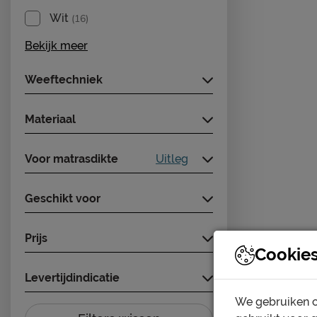
Wit
(16)
Bekijk meer
Weeftechniek
Materiaal
Voor matrasdikte
Uitleg
Geschikt voor
Prijs
Cookie
Levertijdindicatie
We gebruiken c