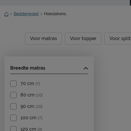
Beddengoed
Hoeslakens
Voor matras
Voor topper
Voor spli
Breedte matras
70 cm
(7)
80 cm
(10)
90 cm
(10)
100 cm
(7)
120 cm
(9)