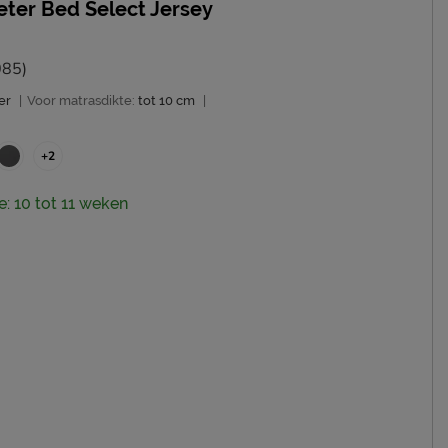
ter Bed Select Jersey
085)
er
|
Voor matrasdikte:
tot 10 cm
|
+2
e: 10 tot 11 weken