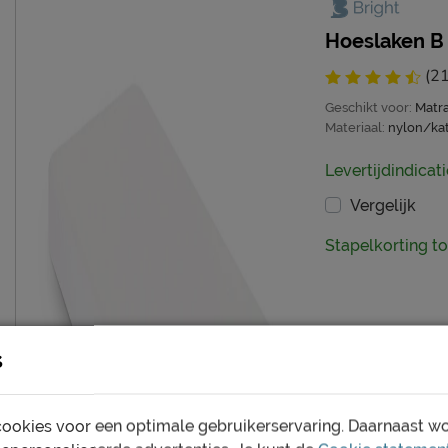
Hoeslaken B 
(21
Geschikt voor:
Matr
Materiaal:
nylon/ka
Levertijdindicati
Vergelijk
Stapelkorting t
s
ookies voor een optimale gebruikerservaring. Daarnaast w