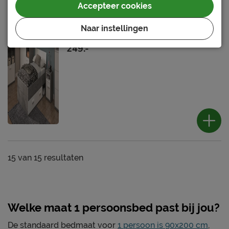
Opbergbed Mipiace met laden
Accepteer cookies
(2)
Naar instellingen
Levertijdindicatie: 4 dagen
249.-
15
van
15 resultaten
Welke maat 1 persoonsbed past bij jou?
De standaard bedmaat voor
1 persoon is 90x200 cm
,