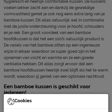
hygiënisch en heerlijk comfortabel kussen. De kussens
voelen lekker zacht aan en dankzij de geweldige
vormvastheid geniet je ook nog eens extra lang van je
bamboe kussen. Dit alles natuurlijk wel in combinatie
met de juiste ondersteuning voor je hoofd, schouders
én je nek. Een groot voordeel van een bamboe
hoofdkussen is dat het een 100% natuurlijk product is.
De vezels van het bamboe zitten op een ingenieuze
wijze in elkaar waardoor ze super goed zijn in het
opnemen van vocht en warmte en ze een goede
ventilatie hebben. Dit alles zorgt ervoor dat een
bamboe hoofdkussen heerlijk koel blijft als het te warm
wordt, waardoor jij geniet van een optimale nachtrust.
Een bamboe kussen is geschikt voor
iedereen!
Cookies
Doordat het bamboe kussen een natuurlijk product is,
is het kussen ook zeer geschikt voor iedereen met een