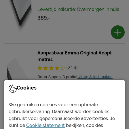
Levertijdindicatie: Overmorgen in huis
389.-
Aanpasbaar Emma Original Adapt
matras
(214)
Beter Slapen iD profiel
Uitleg & test maken
Cookies
Levertijdindicatie: Overmorgen in huis
We gebruiken cookies voor een optimale
gebruikerservaring. Daarnaast worden cookies
619.-
gebruikt voor gepersonaliseerde advertenties. Je
kunt de
Cookie statement
bekijken, cookies