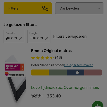
Filters
Je gekozen filters
Breedte:
Lengte:
Filters verwijderen
90 cm
200 cm
Emma Original matras
(46)
Beter Slapen iD profiel
Uitleg & test maken
Levertijdindicatie: Overmorgen in huis
589.-
353.40