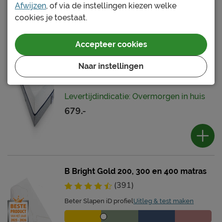
Afwijzen
, of via de instellingen kiezen welke
cookies je toestaat.
B Bright Silver 200, 300 en 400 matras
(270)
Accepteer cookies
Beter Slapen iD profiel
Uitleg & test maken
Naar instellingen
Levertijdindicatie: Overmorgen in huis
679.-
B Bright Gold 200, 300 en 400 matras
(391)
Beter Slapen iD profiel
Uitleg & test maken