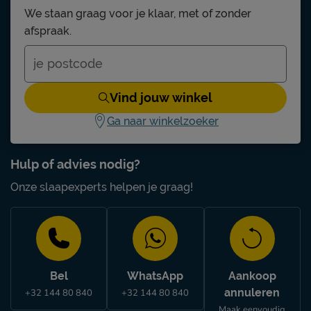
We staan graag voor je klaar, met of zonder
afspraak.
Vind jouw winkel
Ga naar winkelzoeker
Hulp of advies nodig?
Onze slaapexperts helpen je graag!
Bel
WhatsApp
Aankoop
annuleren
+32 144 80 840
+32 144 80 840
Maak eenvoudig