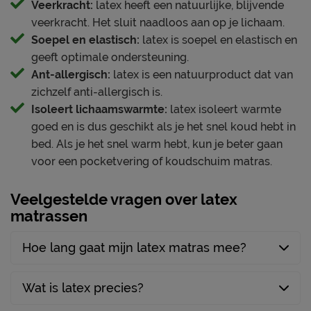
blijft slapen.
Tijk (matrashoes)
Veerkracht:
latex heeft een natuurlijke, blijvende
69% polyester, 1%
veerkracht. Het sluit naadloos aan op je lichaam.
Materiaal tijk
Dit matras is een uitblinker in:
elastaan, 30% lyocell
Soepel en elastisch:
latex is soepel en elastisch en
Vernieuwd volgens de laatste slaaptechnologieën
geeft optimale ondersteuning.
Handvatten
Ja
Ant-allergisch:
latex is een natuurproduct dat van
Contour support
Tijk afritsbaar
Ja
zichzelf anti-allergisch is.
Maximale bewegingsvrijheid voor iedere
Anti huisstofmijt
Ja
Isoleert lichaamswarmte:
latex isoleert warmte
lichaamsbouw
goed en is dus geschikt als je het snel koud hebt in
Advies bedbodem
Optimale ondersteuning
bed. Als je het snel warm hebt, kun je beter gaan
binnenvering bodem,
Zacht en aangenaam ligcomfort
voor een pocketvering of koudschuim matras.
Geschikt voor de
lattenbodem met min. 28
Ultieme ventilatie
volgende bedbodems
latten, schotelbodem,
Veelgestelde vragen over latex
Temperatuurregulerende en anti-allergene
spiraalbodem,
matrassen
matrashoes
(inzet)boxspring
Geschikt voor
Hoe lang gaat mijn latex matras mee?
Verzorging & Garantie
verstelbare bedbodem
Ja
Je nieuwe matras wil je natuurlijk zo lang mogelijk
goed én schoon houden. Alle schoonmaakinstructies
Wat is latex precies?
evenals de garantievoorwaarden vind je terug bij het