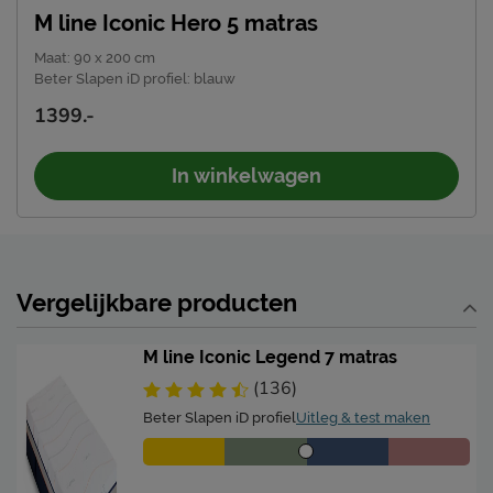
Linie 27, 5405 AR, Uden,
M line Iconic Hero 5 matras
Locatie
Nederland
Maat
:
90 x 200 cm
Emailadres
info@mline.nl
Beter Slapen iD profiel
:
blauw
1399.-
In winkelwagen
Vergelijkbare producten
M line Iconic Legend 7 matras
(136)
Beter Slapen iD profiel
Uitleg & test maken