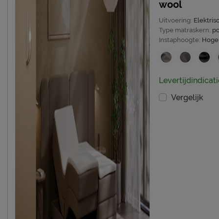
wool
Uitvoering:
Elektris
Type matraskern:
p
Instaphoogte:
Hoge 
Levertijdindicat
Vergelijk