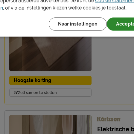
gepersonaliseerde advertenties. Je kunt de
Cookie statemen
en
, of via de instellingen kiezen welke cookies je toestaat.
Naar instellingen
Accepte
Hoogste korting
Zelf samen te stellen
Elektrische 