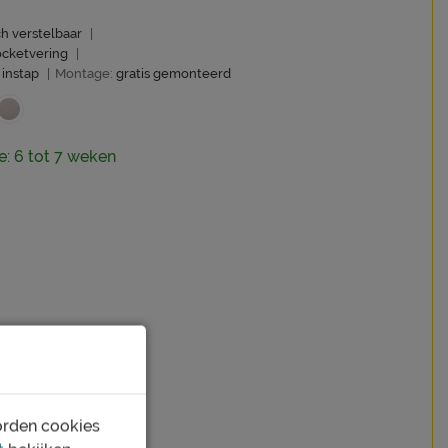
ch verstelbaar
|
ocketvering
|
instap
|
Montage:
gratis gemonteerd
ie: 6 tot 7 weken
orden cookies