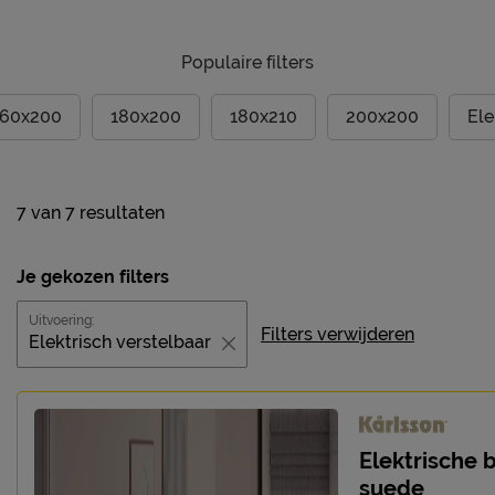
Populaire filters
160x200
180x200
180x210
200x200
Ele
7
van
7 resultaten
Je gekozen filters
Uitvoering:
Filters verwijderen
Elektrisch verstelbaar
Elektrische 
suede