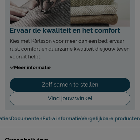
Ervaar de kwaliteit en het comfort
Kies met Kårlsson voor meer dan een bed: ervaar
rust, comfort en duurzame kwaliteit die jouw leven
vooruit helpt.
Kies uit 4 soorten boxen of bedden
Meer informatie
Kies uit diverse hoogtes en comforts
Kies uit 5 verschillende hoofdborden
Zelf samen te stellen
Diverse hoogtes en designs
Vind jouw winkel
Kies uit 15 unieke poten
De pootjes maken je Kårlsson helemaal af
Kies uit 25+ stof- en kleurgroepen
aties
Documenten
Extra informatie
Vergelijkbare producten
Altijd een kleur in stof of leer die bij je past
Kies een gestoffeerd of niet-gestoffeerd