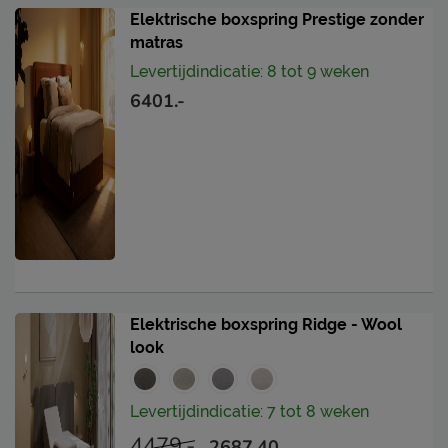
Protector zodat deze als geen ander beschermd is
Elektrische boxspring Prestige zonder
tegen vlekken en in topconditie blijft. Ook je
matras
gestoffeerde hocker of nachtkastje kun je
Levertijdindicatie: 8 tot 9 weken
meebehandelen.
6401.-
Levering & garantie
Met Kårlsson kun je rekenen op gegarandeerde en
constante kwaliteit, jarenlang comfort en een design
dat tijdloos mooi blijft. Je vindt alle informatie over
garantie en levering bij het kopje ‘Goed om te weten’.
Where calm takes shape.
Elektrische boxspring Ridge - Wool
look
Levertijdindicatie: 7 tot 8 weken
4479.-
2687.40