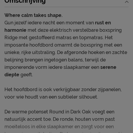
Omschrijving
matras
Jouw ondersteuning in de look die je wilt
Where calm takes shape.
Gun jezelf iedere nacht een moment van
rust en
harmonie
met deze elektrisch verstelbare boxspring
Ridge met gestoffeerd matras en topmatras. Het
imposante hoofdbord omarmt de boxspring met een
unieke, rijke uitstraling. De afgeronde hoeken en zachte
belijning brengen ingetogen balans, terwijl de
imponerende vorm iedere slaapkamer een
serene
diepte
geeft.
Het hoofdbord is ook verkrijgbaar zonder zijpanelen,
voor wie houdt van een subtieler silhouet.
De warme potenset Round in Dark Oak voegt een
natuurlijk accent toe. De ronde, houten vorm past
moeiteloos in elke slaapkamer en zorgt voor een