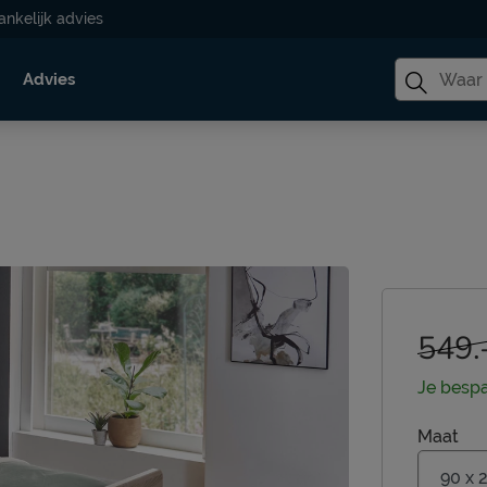
ankelijk advies
Advies
549.
Je besp
Maat