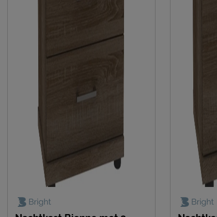
Locatie
Postbus 716, 5
Emailadres
info@beterbed.