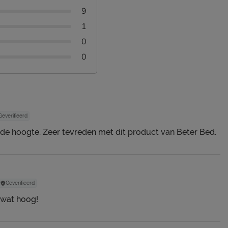
9
1
0
0
Geverifieerd
e hoogte. Zeer tevreden met dit product van Beter Bed.
Geverifieerd
 wat hoog!