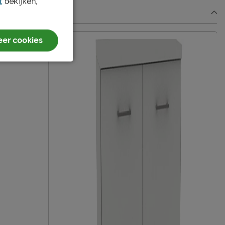
t
bekijken,
er cookies