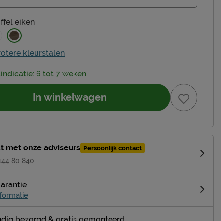
uffel eiken
rotere kleurstalen
dindicatie: 6 tot 7 weken
In winkelwagen
t met onze adviseurs
Persoonlijk contact
 144 80 840
garantie
formatie
dig bezorgd & gratis gemonteerd