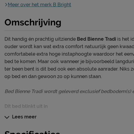
Meer over het merk B Bright
Omschrijving
Dit handig én prachtig uitziende
Bed Bienne Tradi
is het 
ouder wordt kan wat extra comfort natuurlijk geen kwaad
comfortabele extra hoge instaphoogte waardoor het eenvo
bed te komen. Maar ook wanneer je bijvoorbeeld langduri
ter been bent is dit bed ook een absolute aanrader. Niks zo
op bed en dan gewoon zo op kunnen staan.
Bed Bienne Tradi wordt geleverd exclusief bedbodem(s) e
Dit bed blinkt uit in
Extra hoge instaphoogte
Lees meer
Gratis thuis gemonteerd
Te combineren met andere Bienne meubelen