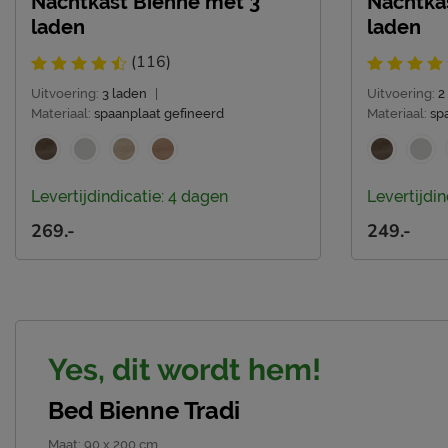
Nachtkast Bienne met 3
Nachtka
laden
laden
(116)
Uitvoering:
3 laden
|
Uitvoering:
2
Materiaal:
spaanplaat gefineerd
Materiaal:
sp
Levertijdindicatie: 4 dagen
Levertijdin
269.-
249.-
Yes, dit wordt hem!
Bed Bienne Tradi
Maat
:
90 x 200 cm