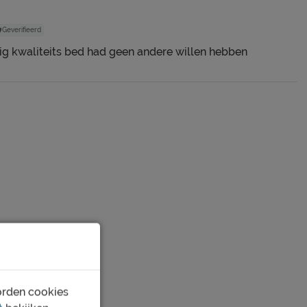
Geverifieerd
ig kwaliteits bed had geen andere willen hebben
orden cookies