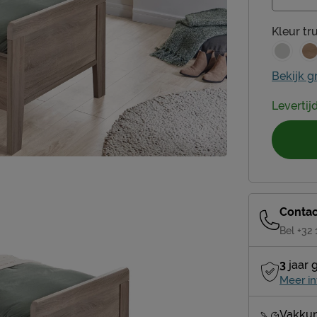
Kleur
tr
Bekijk g
Levertij
Contac
Bel +32
3
jaar 
Meer in
Vakkun