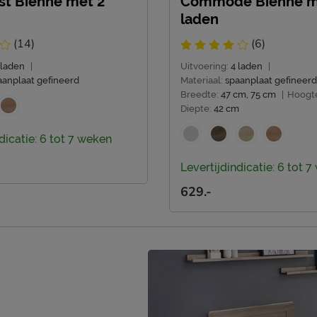
st Bienne met 2
Commode Bienne m
laden
(14)
(6)
 laden
|
Uitvoering:
4 laden
|
aanplaat gefineerd
Materiaal:
spaanplaat gefineerd
Breedte:
47 cm, 75 cm
|
Hoogt
Diepte:
42 cm
dicatie: 6 tot 7 weken
Levertijdindicatie: 6 tot 
629.-