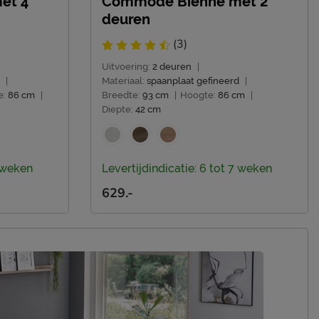
et 4
Commode Bienne met 2
deuren
(3)
Uitvoering:
2 deuren
|
|
Materiaal:
spaanplaat gefineerd
|
e:
86 cm
|
Breedte:
93 cm
|
Hoogte:
86 cm
|
Diepte:
42 cm
7 weken
Levertijdindicatie: 6 tot 7 weken
629.-