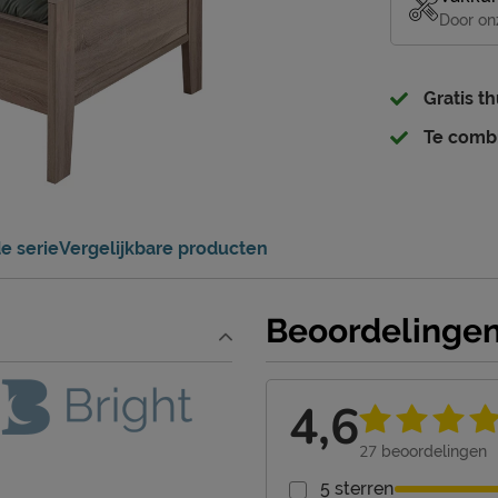
Door on
Gratis t
Te comb
e serie
Vergelijkbare producten
Beoordelinge
4,6
27
beoordelingen
5 sterren