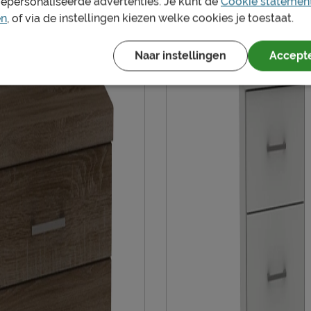
gepersonaliseerde advertenties. Je kunt de
Cookie statemen
en
, of via de instellingen kiezen welke cookies je toestaat.
Naar instellingen
Accepte
en bedbodem
ineerd
en vochtig doekje
eerd