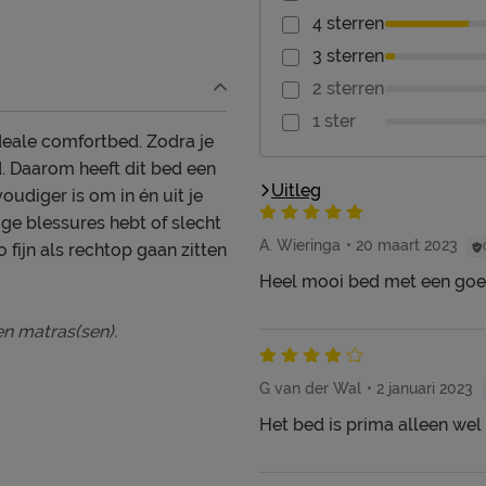
4 sterren
3 sterren
2 sterren
1 ster
ideale comfortbed. Zodra je
. Daarom heeft dit bed een
Uitleg
udiger is om in én uit je
ge blessures hebt of slecht
A. Wieringa
20 maart 2023
 fijn als rechtop gaan zitten
Heel mooi bed met een goed
n matras(sen).
G van der Wal
2 januari 2023
Het bed is prima alleen wel