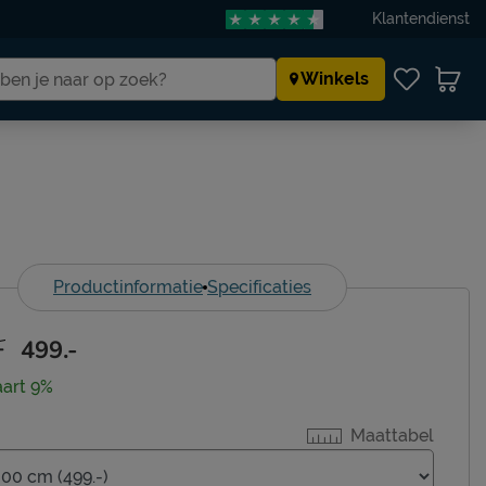
Klantendienst
Winkels
Productinformatie
Specificaties
-
499.-
aart 9%
Maattabel