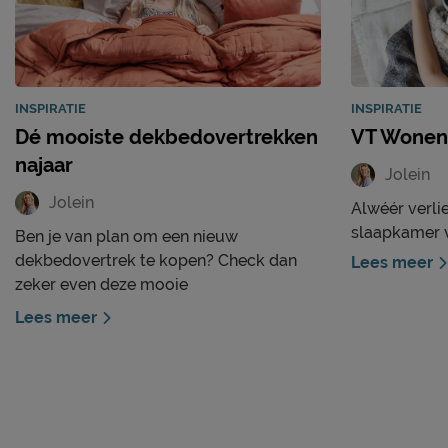
INSPIRATIE
INSPIRATIE
Dé mooiste dekbedovertrekken
VT Wonen 
najaar
Jolein
Jolein
Alwéér verlie
slaapkamer v
Ben je van plan om een nieuw
dekbedovertrek te kopen? Check dan
Lees meer
zeker even deze mooie
dekbedovertrekken uit onze
Lees meer
najaarscollectie. Dat juist dit de tien
allermooiste dekbedovertrekken zijn,
bedenken we niet zelf. Deze tien
dekbedovertrekken zijn namelijk het
vaakst gekocht door onze klanten. Dat