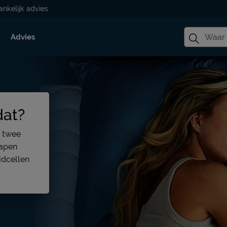
ankelijk advies
Advies
dat?
r twee
lapen
idcellen