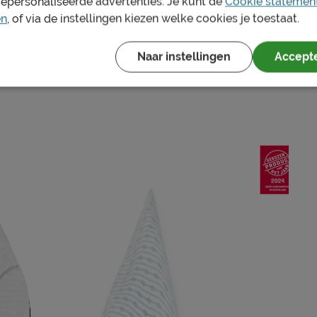
gepersonaliseerde advertenties. Je kunt de
Cookie statemen
t nek- of rugklachten, is dat vaak een teken dat je
en
, of via de instellingen kiezen welke cookies je toestaat.
Naar instellingen
Accepte