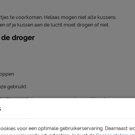
jes te voorkomen. Helaas mogen niet alle kussens
en of je kussen aan de lucht moet drogen of niet.
 de droger
loppen
eze gebruikt
at of hangend drogen op een goed geventileerde
s
e?
ookies voor een optimale gebruikerservaring. Daarnaast w
emt de ondersteuning af en kunnen blijvende