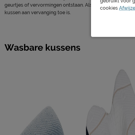
gebruikt voor 
geurtjes of vervormingen ontstaan. Als je wakker wordt me
cookies
Afwijz
kussen aan vervanging toe is.
Wasbare kussens