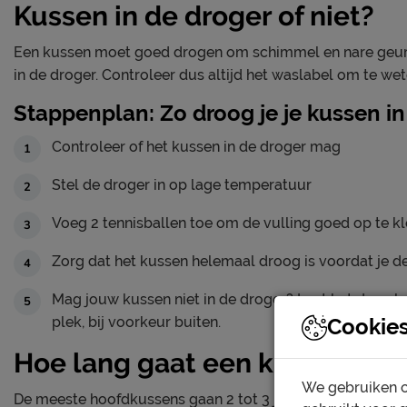
Kussen in de droger of niet?
Een kussen moet goed drogen om schimmel en nare geurt
in de droger. Controleer dus altijd het waslabel om te wet
Stappenplan: Zo droog je je kussen in
Controleer of het kussen in de droger mag
Stel de droger in op lage temperatuur
Voeg 2 tennisballen toe om de vulling goed op te k
Zorg dat het kussen helemaal droog is voordat je d
Mag jouw kussen niet in de droger? Laat het dan pl
Cookie
plek, bij voorkeur buiten.
Hoe lang gaat een kussen me
We gebruiken c
De meeste hoofdkussens gaan 2 tot 3 jaar mee. Daarna ne