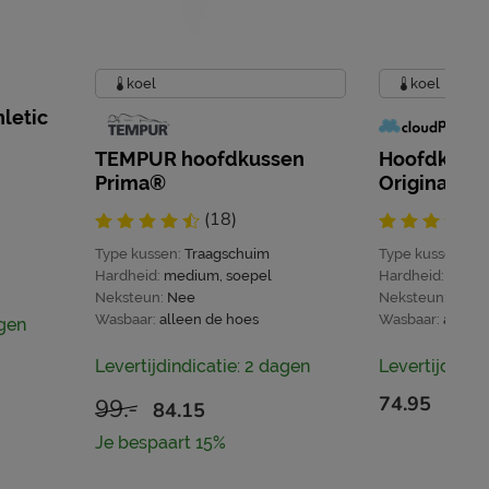
koel
koel
letic
TEMPUR hoofdkussen
Hoofdkusse
Prima®
Original
(18)
Type kussen:
Traagschuim
Type kussen:
Tr
Hardheid:
medium, soepel
Hardheid:
aanpa
Neksteun:
Nee
Neksteun:
Nee
Wasbaar:
alleen de hoes
Wasbaar:
alleen
agen
Levertijdindicatie: 2 dagen
Levertijdindi
74.95
99.-
84.15
Je bespaart 15%