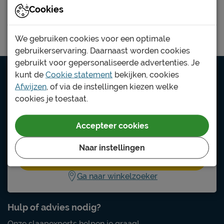
of een
vierseizoenendekbed
wordt.
Cookies
We gebruiken cookies voor een optimale
gebruikerservaring. Daarnaast worden cookies
gebruikt voor gepersonaliseerde advertenties. Je
kunt de
Cookie statement
bekijken, cookies
Altijd een winkel dichtbij
Afwijzen
, of via de instellingen kiezen welke
cookies je toestaat.
We staan graag voor je klaar, met of zonder
afspraak.
Accepteer cookies
Naar instellingen
Vind jouw winkel
Ga naar winkelzoeker
Hulp of advies nodig?
Onze slaapexperts helpen je graag!