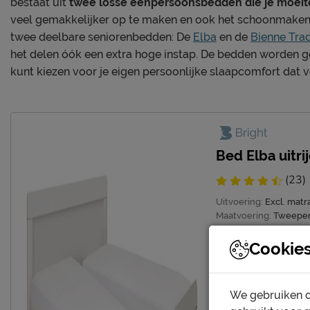
bestaat uit
twee losse eenpersoonsbedden die je moeitel
veel gemakkelijker op te maken en ook het schoonmaken o
twee deelbare seniorenbedden: De
Elba
en de
Bienne Trad
het delen óók een extra hoge instap. De bedden worden 
kunt kiezen voor je eigen persoonlijke slaapcomfort dat v
Bed Elba uitri
(23)
Uitvoering:
Excl. mat
Maatvoering:
Tweepe
Montage:
gratis gemo
Cookie
Levertijdindicatie
We gebruiken c