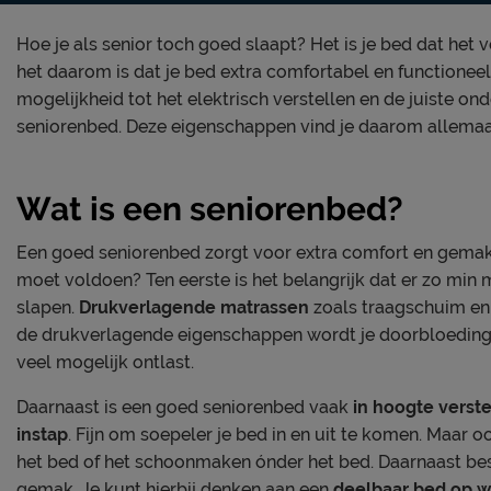
Hoe je als senior toch goed slaapt? Het is je bed dat het 
het daarom is dat je bed extra comfortabel en functioneel 
mogelijkheid tot het elektrisch verstellen en de juiste o
seniorenbed. Deze eigenschappen vind je daarom allemaal
Wat is een seniorenbed?
Een goed seniorenbed zorgt voor extra comfort en gema
moet voldoen? Ten eerste is het belangrijk dat er zo min 
slapen.
Drukverlagende matrassen
zoals traagschuim en 
de drukverlagende eigenschappen wordt je doorbloeding 
veel mogelijk ontlast.
Daarnaast is een goed seniorenbed vaak
in hoogte verst
instap
. Fijn om soepeler je bed in en uit te komen. Maar
het bed of het schoonmaken ónder het bed. Daarnaast bes
gemak. Je kunt hierbij denken aan een
deelbaar bed op wie