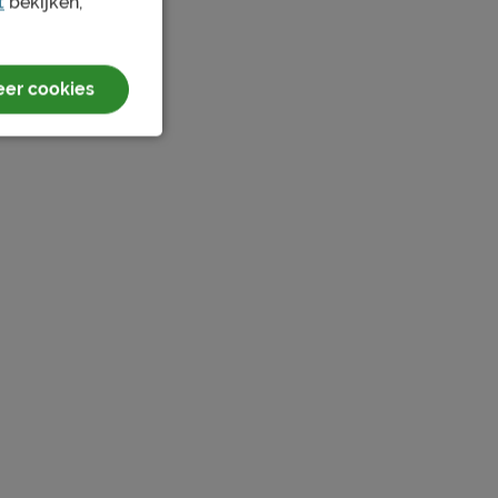
t
bekijken,
er cookies