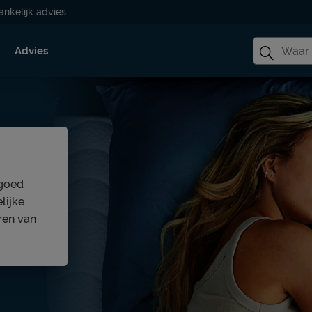
ankelijk advies
Advies
 goed
lijke
ren van