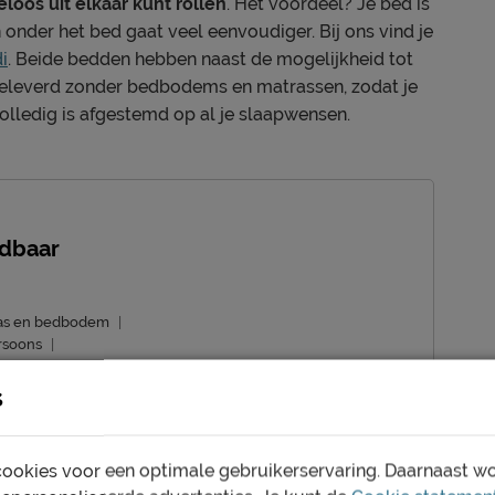
oos uit elkaar kunt rollen
. Het voordeel? Je bed is
nder het bed gaat veel eenvoudiger. Bij ons vind je
i
. Beide bedden hebben naast de mogelijkheid tot
geleverd zonder bedbodems en matrassen, zodat je
olledig is afgestemd op al je slaapwensen.
jdbaar
ras en bedbodem
|
rsoons
|
nteerd
s
: 5 tot 6 weken
ookies voor een optimale gebruikerservaring. Daarnaast w