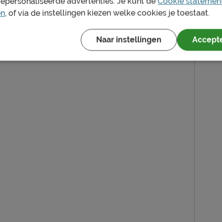
gepersonaliseerde advertenties. Je kunt de
Cookie statemen
en
, of via de instellingen kiezen welke cookies je toestaat.
Naar instellingen
Accepte