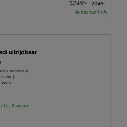
2249.-
2049.-
Je bespaart 9%
di uitrijdbaar
)
ras en bedbodem
|
rsoons
|
nteerd
: 7 tot 8 weken