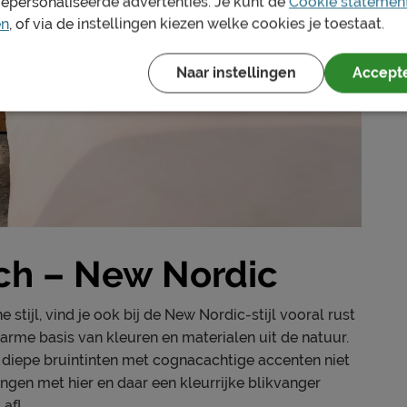
gepersonaliseerde advertenties. Je kunt de
Cookie statemen
en
, of via de instellingen kiezen welke cookies je toestaat.
Naar instellingen
Accepte
sch – New Nordic
tijl, vind je ook bij de New Nordic-stijl vooral rust
warme basis van kleuren en materialen uit de natuur.
n diepe bruintinten met cognacachtige accenten niet
ngen met hier en daar een kleurrijke blikvanger
 af!