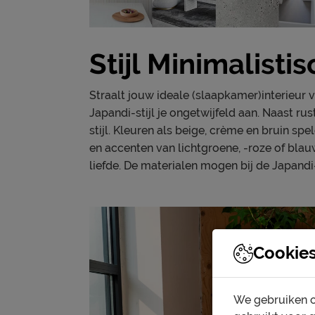
Stijl Minimalisti
Straalt jouw ideale (slaapkamer)interieur v
Japandi-stijl je ongetwijfeld aan. Naast r
stijl. Kleuren als beige, crème en bruin sp
en accenten van lichtgroene, -roze of blau
liefde. De materialen mogen bij de Japandi-
Cookie
We gebruiken c