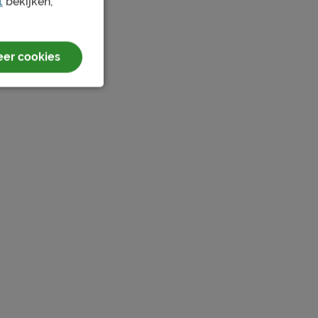
t
bekijken,
er cookies