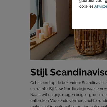
gebruikt voor 
cookies
Afwijz
Stijl Scandinavi
Gebaseerd op de bekendere Scandinavische s
en ruimte. Bij New Nordic zie je vaak een 
Naast wit en grijs mogen beige-, groen- e
ontbreken. Vloeiende vormen, zachte rondi
maken het ideaalplaatje voor jou helemaal