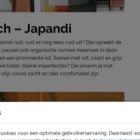
sch – Japandi
ooral rust, rust en nog eens rust uit? Dan spreekt de
ust passen ook organische vormen helemaal in deze
elen een prominente rol. Samen met wit, zwart en grijs
we tinten. Kleine imperfecties? Die omarm je met
stijl vooral zacht en zéér comfortabel zijn.
s
ookies voor een optimale gebruikerservaring. Daarnaast w