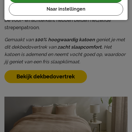
een eigentijdse, rustige stijl die moeiteloos in ieder
interieur past.
Naar instellingen
De voor- en achterkant hebben beiden hetzelfde
strepenpatroon.
Gemaakt van
100% hoogwaardig katoen
geniet je met
dit dekbedovertrek van
zacht slaapcomfort.
Het
katoen is ademend en neemt vocht goed op, waardoor
jij geniet van een fris slaapklimaat.
Bekijk dekbedovertrek