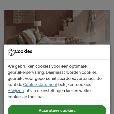
Cookies
We gebruiken cookies voor een optimale
gebruikerservaring. Daarnaast worden cookies
gebruikt voor gepersonaliseerde advertenties. Je
4. Dekbedovertrek Fun Stripe van vt
kunt de
Cookie statement
bekijken, cookies
wonen
Afwijzen
, of via de instellingen kiezen welke
Een frisse lentelook in je slaapkamer? Geen probleem
cookies je toestaat.
met dit dekbedovertrek Fun Stripe van vtwonen. Het
patroon met verticale banen in zachte tinten creëert
Accepteer cookies