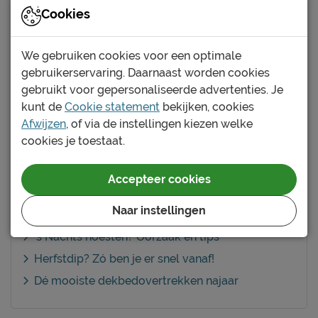
Kårlsson is de perfecte keuze. De combinatie van een
Cookies
gekanteld blokkenpatroon en een regelmatig
strepenpatroon maakt dit dekbedovertrek een echte
We gebruiken cookies voor een optimale
eyecatcher. De donkere
gebruikerservaring. Daarnaast worden cookies
Gemaakt van 100% biologisch katoensatijn: superzacht,
gebruikt voor gepersonaliseerde advertenties. Je
luxe glans en comfortabel door het ademende karakter.
kunt de
Cookie statement
bekijken, cookies
Ideaal om onder te slapen, heerlijk koel in de zomer en
Afwijzen
, of via de instellingen kiezen welke
warm in de winter. Slaap lekker!
cookies je toestaat.
Accepteer cookies
Naar instellingen
Gerelateerde blogs
’s Nachts hoesten? Oorzaak en tips
Herfstdip? Zó ben je er snel vanaf!
Dé mooiste dekbedovertrekken najaar