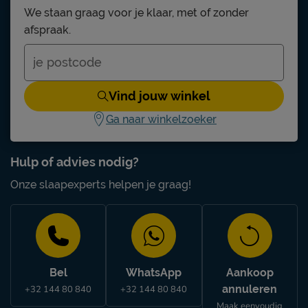
We staan graag voor je klaar, met of zonder
afspraak.
Vind jouw winkel
Ga naar winkelzoeker
Hulp of advies nodig?
Onze slaapexperts helpen je graag!
Bel
WhatsApp
Aankoop
annuleren
+32 144 80 840
+32 144 80 840
Maak eenvoudig