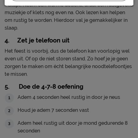
instapt. Neem een warme douche, draai een rustgevend
muziekje of klets nog even na. Ook lezen kan helpen
om rustig te worden. Hierdoor val je gemakkelijker in
slaap.
4. Zet je telefoon uit
Het feest is voorbij, dus de telefoon kan voorlopig wel
even uit. Of op de niet storen stand. Zo hoef je je geen
zorgen te maken om écht belangrijke noodtelefoontjes
te missen.
5. Doe de 4-7-8 oefening
Adem 4 seconden heel rustig in door je neus
Houd je adem 7 seconden vast
Adem heel rustig uit door je mond gedurende 8
seconden