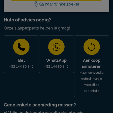
Ga naar winkelzoeker
Hulp of advies nodig?
Onze slaapexperts helpen je graag!
Bel
WhatsApp
Aankoop
annuleren
+32 144 80 840
+32 144 80 840
Maak eenvoudig
gebruik van je
wettelijke
bedenktijd
Geen enkele aanbieding missen?
Altijd op de hoogte van alle slaaptrends