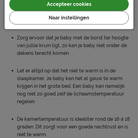
Accepteer cookies
hoofdkussens, of kies ervoor om jullie
hoofdkussens lager te leggen dan het hoofdeinde.
Naar instellingen
Een baby mag niet op een kussen slapen.
Zorg ervoor dat je baby met de borst ter hoogte
van jullie kruin ligt, zo kan je baby niet onder de
dekens terecht komen.
Let er altijd op dat het niet te warm is in de
slaapkamer. Je baby kan het al gauw te warm
krijgen in het grote bed. Een baby kan namelijk
nog niet zo goed zelf de lichaamstemperatuur
regelen.
De kamertemperatuur is idealiter rond de 16 á 18
graden. Dit zorgt voor een goede nachtrust en is
niet te warm.