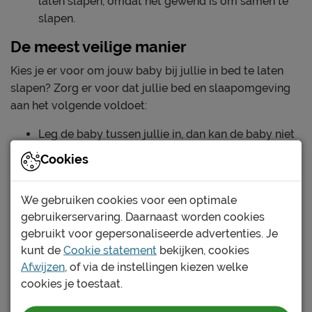
laten slapen, omdat het gewend is om samen te
slapen.
De meest veilige manier
Kies je er voor om jouw baby bij jullie in bed te laten
slapen? Zorg er voor dat jullie bed en slaapomgeving
aan het volgende voldoet:
Leg de baby tussen jullie in, dan kan de baby niet
links of rechts uit bed vallen.
Cookies
Zorg voor een stevig matras, een heel zacht
We gebruiken cookies voor een optimale
matras of waterbed is niet geschikt.
gebruikerservaring. Daarnaast worden cookies
gebruikt voor gepersonaliseerde advertenties. Je
Leg de baby altijd op zijn rug om te slapen,
kunt de
Cookie statement
bekijken, cookies
buikligging verhoogt de kans op wiegendood.
Afwijzen
, of via de instellingen kiezen welke
cookies je toestaat.
Maak genoeg ruimte vrij tussen jullie