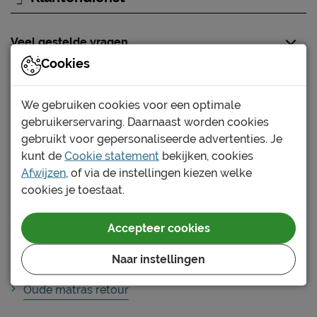
Veel gestelde vragen
Cookies
Alles over je bestelling
We gebruiken cookies voor een optimale
De bezorging
gebruikerservaring. Daarnaast worden cookies
gebruikt voor gepersonaliseerde advertenties. Je
Dag van bezorging
kunt de
Cookie statement
bekijken, cookies
Jouw order in ontvangst nemen
Afwijzen
, of via de instellingen kiezen welke
cookies je toestaat.
Leveringsinformatie
Bezorgkosten
Accepteer cookies
Montage of zelf doen
Naar instellingen
Verpakkingsmateriaal
Oude matras retour