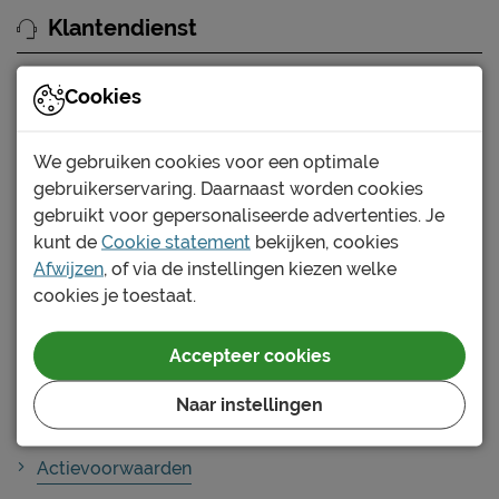
Klantendienst
Cookies
Veel gestelde vragen
Alles over je bestelling
We gebruiken cookies voor een optimale
gebruikerservaring. Daarnaast worden cookies
De bezorging
gebruikt voor gepersonaliseerde advertenties. Je
kunt de
Cookie statement
bekijken, cookies
Afwijzen
, of via de instellingen kiezen welke
Bestellen
cookies je toestaat.
Online bestellen
In de winkel bestellen
Accepteer cookies
Offerte verzilveren
Naar instellingen
Voorwaarden
Actievoorwaarden