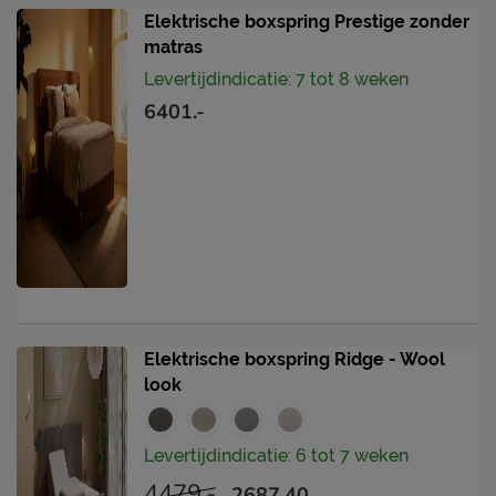
Protector zodat deze als geen ander beschermd is
Elektrische boxspring Prestige zonder
tegen vlekken en in topconditie blijft. Ook je
matras
gestoffeerde hocker of nachtkastje kun je
Levertijdindicatie: 7 tot 8 weken
meebehandelen.
6401.-
Levering & garantie
Met Kårlsson kun je rekenen op gegarandeerde en
constante kwaliteit, jarenlang comfort en een design
dat tijdloos mooi blijft. Je vindt alle informatie over
garantie en levering bij het kopje ‘Goed om te weten’.
Where calm takes shape.
Elektrische boxspring Ridge - Wool
look
Levertijdindicatie: 6 tot 7 weken
4479.-
2687.40