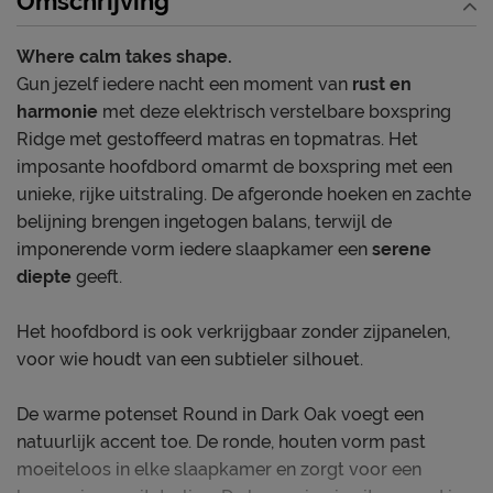
Omschrijving
matras
Jouw ondersteuning in de look die je wilt
Where calm takes shape.
Gun jezelf iedere nacht een moment van
rust en
harmonie
met deze elektrisch verstelbare boxspring
Ridge met gestoffeerd matras en topmatras. Het
imposante hoofdbord omarmt de boxspring met een
unieke, rijke uitstraling. De afgeronde hoeken en zachte
belijning brengen ingetogen balans, terwijl de
imponerende vorm iedere slaapkamer een
serene
diepte
geeft.
Het hoofdbord is ook verkrijgbaar zonder zijpanelen,
voor wie houdt van een subtieler silhouet.
De warme potenset Round in Dark Oak voegt een
natuurlijk accent toe. De ronde, houten vorm past
moeiteloos in elke slaapkamer en zorgt voor een