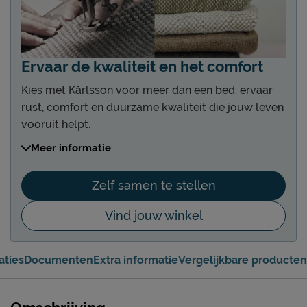
Ervaar de kwaliteit en het comfort
Kies met Kårlsson voor meer dan een bed: ervaar
rust, comfort en duurzame kwaliteit die jouw leven
vooruit helpt.
Kies uit 4 soorten boxen of bedden
Meer informatie
Kies uit diverse hoogtes en comforts
Kies uit 5 verschillende hoofdborden
Zelf samen te stellen
Diverse hoogtes en designs
Vind jouw winkel
Kies uit 15 unieke poten
De pootjes maken je Kårlsson helemaal af
Kies uit 25+ stof- en kleurgroepen
aties
Documenten
Extra informatie
Vergelijkbare producten
Altijd een kleur in stof of leer die bij je past
Kies een gestoffeerd of niet-gestoffeerd