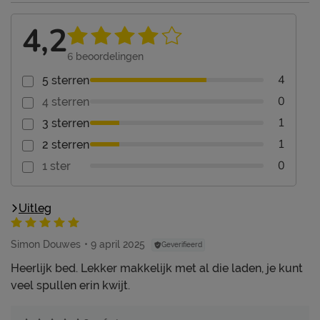
4,2
6
beoordelingen
4
5 sterren
0
4 sterren
1
3 sterren
1
2 sterren
0
1 ster
Uitleg
Simon Douwes
9 april 2025
Geverifieerd
Heerlijk bed. Lekker makkelijk met al die laden, je kunt
veel spullen erin kwijt.