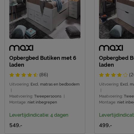
Montage
niet inbegrepen
Leveranciersinformatie
Naam
Beter Bed B.V.
Postbus 716, 5400 AS,
Locatie
Uden, Nederland
Emailadres
info@beterbed.nl
Opbergbed Butiken met 6
Opbergbed Bu
laden
laden
(86)
(2
Uitvoering:
Excl. matras en bedbodem
Uitvoering:
Excl. 
|
|
Maatvoering:
Tweepersoons
|
Maatvoering:
Twee
Montage:
niet inbegrepen
Montage:
niet inb
Levertijdindicatie: 4 dagen
Levertijdindicat
549.-
499.-