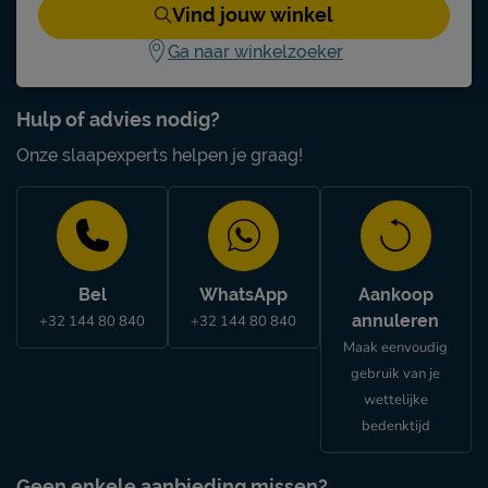
Vind jouw winkel
Ga naar winkelzoeker
Hulp of advies nodig?
Onze slaapexperts helpen je graag!
Bel
WhatsApp
Aankoop
annuleren
+32 144 80 840
+32 144 80 840
Maak eenvoudig
gebruik van je
wettelijke
bedenktijd
Geen enkele aanbieding missen?