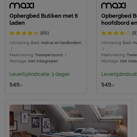
Goed om te weten
Opbergbed Butiken met 6
Opbergbed B
Afnemen met een vochtig
Onderhoud
laden
hoofdbord en
doekje
(86)
(8
2 jaar garantie volgens
Garantie
Beter Bed voorwaarden
Uitvoering:
Excl. matras en bedbodem
Uitvoering:
Excl. 
|
|
Montage
niet inbegrepen
Maatvoering:
Tweepersoons
|
Maatvoering:
Twee
Montage:
niet inbegrepen
Montage:
niet inb
Leveranciersinformatie
Naam
Beter Bed B.V.
Levertijdindicatie: 3 dagen
Levertijdindicat
Postbus 716, 5400 AS,
549.-
549.-
Locatie
Uden, Nederland
Emailadres
info@beterbed.nl