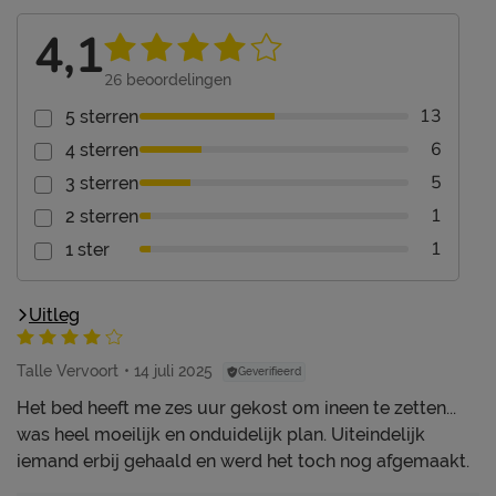
4,1
26
beoordelingen
13
5 sterren
6
4 sterren
5
3 sterren
1
2 sterren
1
1 ster
Uitleg
Talle Vervoort
14 juli 2025
Geverifieerd
Het bed heeft me zes uur gekost om ineen te zetten...
was heel moeilijk en onduidelijk plan. Uiteindelijk
iemand erbij gehaald en werd het toch nog afgemaakt.