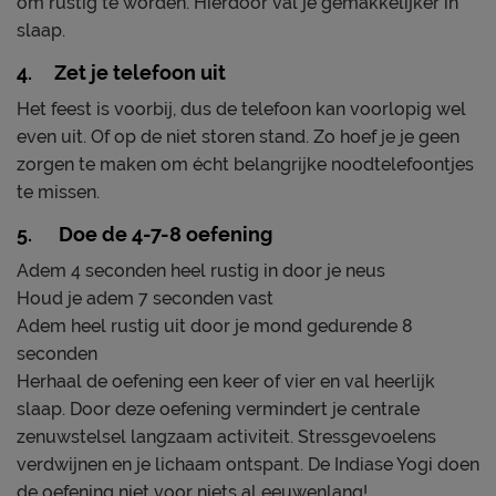
om rustig te worden. Hierdoor val je gemakkelijker in
slaap.
4. Zet je telefoon uit
Het feest is voorbij, dus de telefoon kan voorlopig wel
even uit. Of op de niet storen stand. Zo hoef je je geen
zorgen te maken om écht belangrijke noodtelefoontjes
te missen.
5. Doe de 4-7-8 oefening
Adem 4 seconden heel rustig in door je neus
Houd je adem 7 seconden vast
Adem heel rustig uit door je mond gedurende 8
seconden
Herhaal de oefening een keer of vier en val heerlijk
slaap. Door deze oefening vermindert je centrale
zenuwstelsel langzaam activiteit. Stressgevoelens
verdwijnen en je lichaam ontspant. De Indiase Yogi doen
de oefening niet voor niets al eeuwenlang!