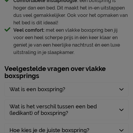
Comfortabele instaphoogte:
een boxspring is
Comfortzones
1
hoger dan een bed. Dit maakt het in-en uitstappen
Hardheid Matrassen
medium
dus veel gemakkelijker. Ook voor het opmaken van
het bed is dit ideaal!
Topper
Veel comfort:
met een vlakke boxspring ben jij
Kern topper
HR-koudschuim
voor een heel scherpe prijs in één keer klaar en
geniet je van een heerlijke nachtrust én een luxe
Poten
uitstraling in je slaapkamer.
Modelnaam poten
Wing
Veelgestelde vragen over vlakke
Materiaal poten
metaal
boxsprings
Kleur poten
mat zwart
Wat is een boxspring?
Goed om te weten
5 jaar garantie op de
Wat is het verschil tussen een bed
Garantie
boxspring en het matras; 2
(ledikant) of boxspring?
jaar op het topmatras
Montage
gratis gemonteerd
Hoe kies je de juiste boxspring?