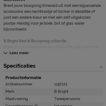
Breid jouw boxspring Emerald uit met een bijpassende
accessoire: een nachtkastje of hocker in dezelfde of
juist een andere kleur en met een zelf uitgekozen
pootje. Handig voor je boek, bril of glas water
bijvoorbeeld.
B Bright Bed & Boxspring collectie
Maak van je slaapkamer een sfeervolle plek, waar het
voelt als thuiskomen. Steeds weer. Met een bed of
Lees meer
boxspring dat op je lijf is geschreven. Laat je verrassen
door een zeer ruim en actueel assortiment van
Specificaties
verschillende slaapsystemen, (top)matrassen,
hoofdborden, pootjes, stofsoorten en -kleuren,
Productinformatie
waarmee je oneindig kunt mix en matchen. Net zolang
Artikelnummer
1197121
tot het past. Bij je lichaam, bij je leefstijl en dus bij jou. B
Merk
B Bright
Bright. Altijd de slimste keuze voor jouw nachtrust.
Maatvoering
Tweepersoons