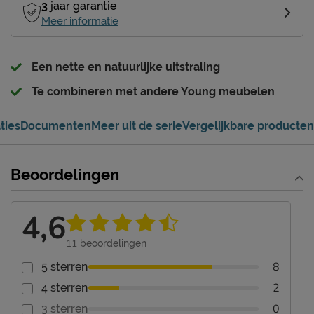
3
jaar garantie
Meer informatie
Een nette en natuurlijke uitstraling
Te combineren met andere Young meubelen
ties
Documenten
Meer uit de serie
Vergelijkbare producten
Beoordelingen
4,6
11
beoordelingen
8
5 sterren
2
4 sterren
0
3 sterren