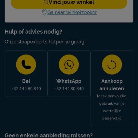
Vind jouw winkel
Ga naar winkelzoeker
Hulp of advies nodig?
Onze slaapexperts helpen je graag!
Bel
WhatsApp
Aankoop
annuleren
+32 144 80 840
+32 144 80 840
Maak eenvoudig
gebruik van je
wettelijke
bedenktijd
Geen enkele aanbieding missen?