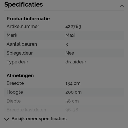
Specificaties
Productinformatie
Artikelnummer
422783
Merk
Maxi
Aantal deuren
3
Spiegeldeur
Nee
Type deur
draaideur
Afmetingen
Breedte
134 cm
Hoogte
200 cm
Diepte
58 cm
Breedte kastdelen
96-38
Maat
Bekijk meer specificaties
134 x 200 x 58 cm