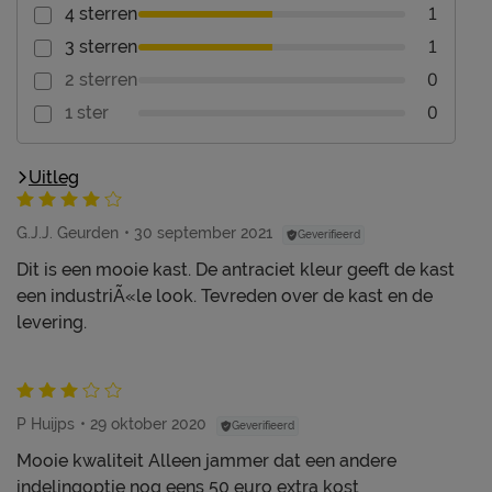
1
4 sterren
1
3 sterren
0
2 sterren
0
1 ster
Uitleg
G.J.J. Geurden
30 september 2021
Geverifieerd
Dit is een mooie kast. De antraciet kleur geeft de kast
een industriÃ«le look. Tevreden over de kast en de
levering.
P Huijps
29 oktober 2020
Geverifieerd
Mooie kwaliteit Alleen jammer dat een andere
indelingoptie nog eens 50 euro extra kost