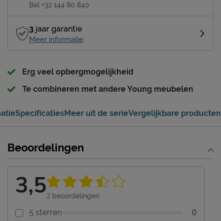
Bel +32 144 80 840
3
jaar garantie
Meer informatie
Erg veel opbergmogelijkheid
Te combineren met andere Young meubelen
atie
Specificaties
Meer uit de serie
Vergelijkbare producten
Beoordelingen
3,5
2
beoordelingen
0
5 sterren