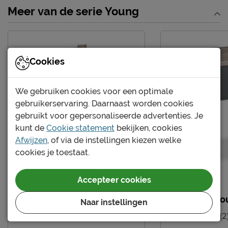
Kenmerken
Meer van de serie Young
Kleur
donkergrijs
Kastverdeling per
1 legplank en 1 roede
kastdeel
Cookies
Materiaal
Materiaal
spaanplaat melamine
We gebruiken cookies voor een optimale
gebruikerservaring. Daarnaast worden cookies
Goed om te weten
gebruikt voor gepersonaliseerde advertenties. Je
Afnemen met een vochtig
kunt de
Cookie statement
bekijken, cookies
Onderhoud
doekje
Afwijzen
, of via de instellingen kiezen welke
cookies je toestaat.
Garantie
3 jaar garantie
Montage
niet inbegrepen
Accepteer cookies
Leveranciersinformatie
Bed Young
Nachtkast Yo
Naar instellingen
Naam
Beter Bed B.V.
(11)
(2
Postbus 716, 5400 AS,