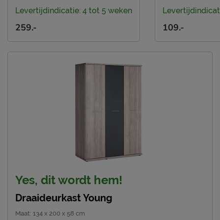
Locatie
Uden, Nederland
Levertijdindicatie: 4 tot 5 weken
Levertijdindicat
Emailadres
info@beterbed.nl
259.-
109.-
Yes, dit wordt hem!
Draaideurkast Young
Maat
:
134 x 200 x 58 cm