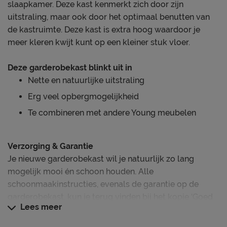
slaapkamer. Deze kast kenmerkt zich door zijn
uitstraling, maar ook door het optimaal benutten van
de kastruimte. Deze kast is extra hoog waardoor je
meer kleren kwijt kunt op een kleiner stuk vloer.
Deze garderobekast blinkt uit in
Nette en natuurlijke uitstraling
Erg veel opbergmogelijkheid
Te combineren met andere Young meubelen
Verzorging & Garantie
Je nieuwe garderobekast wil je natuurlijk zo lang
mogelijk mooi én schoon houden. Alle
schoonmaakinstructies, evenals de garantie op de
garderobekast, kun je terug vinden bij het kopje ‘Goed
Lees meer
om te weten’.