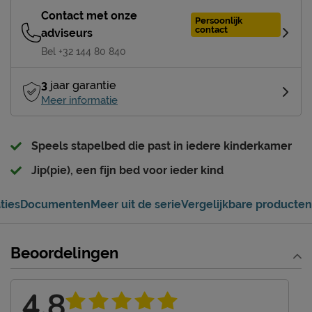
Contact met onze
Persoonlijk
contact
adviseurs
Bel +32 144 80 840
3
jaar garantie
Meer informatie
Speels stapelbed die past in iedere kinderkamer
Jip(pie), een fijn bed voor ieder kind
ties
Documenten
Meer uit de serie
Vergelijkbare producten
Beoordelingen
4,8