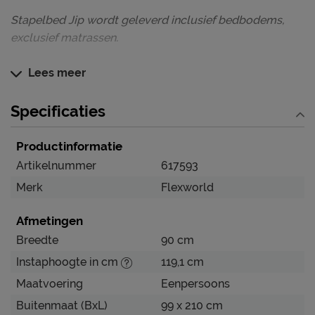
Stapelbed Jip wordt geleverd inclusief bedbodems,
exclusief matrassen.
Dit bed blinkt uit in
Lees meer
Erg stevig bed gemaakt van grenenhout
Specificaties
Speels stapelbed die past in iedere kinderkamer
Jip(pie), een fijn bed voor ieder kind
Productinformatie
Artikelnummer
617593
Verzorging & Garantie
Merk
Flexworld
Je nieuwe kinderbed wil je natuurlijk zo lang mogelijk
mooi én schoon houden. Alle schoonmaakinstructies,
Afmetingen
evenals de garantie op het kinderbed, kun je terug
Breedte
90 cm
vinden bij het kopje ‘Goed om te weten’.
Instaphoogte in cm
119,1 cm
Maatvoering
Eenpersoons
Buitenmaat (BxL)
99 x 210 cm