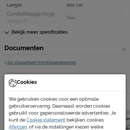
Lengte
200 cm
Comforthoogte (hoge
Nee
instap)
Hoogte hoofdbord
152 cm
Bekijk meer specificaties
Kenmerken
Documenten
Elektrisch verstelbare
Niet mogelijk
bedbodem mogelijk?
Jip stapelbed montagetekening
Incl. bedbodem, excl.
Uitvoering
matras
Cookies
Meer van de serie Jip
Kleur
wit/urban grey
Materiaal
grenen
We gebruiken cookies voor een optimale
gebruikerservaring. Daarnaast worden cookies
Goed om te weten
gebruikt voor gepersonaliseerde advertenties. Je
Afnemen met een vochtig
Onderhoud
kunt de
Cookie statement
bekijken, cookies
doekje
Afwijzen
, of via de instellingen kiezen welke