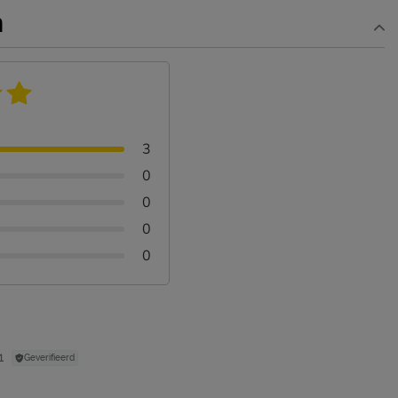
n
3
0
0
0
0
1
Geverifieerd