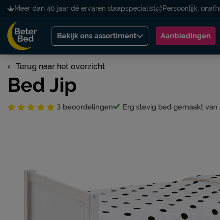
Meer dan 40 jaar dé ervaren slaapspecialist
Persoonlijk, onafh
Bekijk ons assortiment
Aanbiedingen
Terug naar het overzicht
Bed Jip
3
beoordelingen
Erg stevig bed gemaakt van