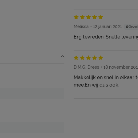
Melissa
12 januari 2021
Geveri
Erg tevreden. Snelle leverin
D.M.G. Drees
18 november 201
Makkelijk en snel in elkaar t
ooi én schoon houden. Alle
mee.En wij dus ook.
ed, kun je terug vinden bij