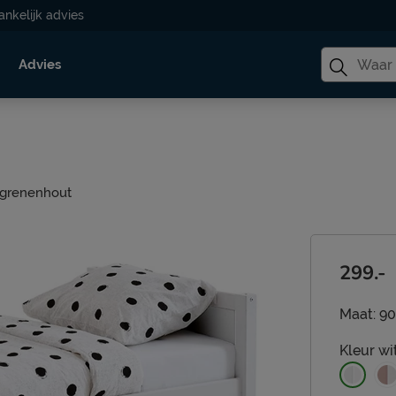
ankelijk advies
Advies
 grenenhout
299.-
Maat:
90
Kleur
wi