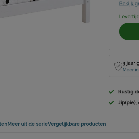
Bekijk g
Levertij
3
jaar 
Meer in
Rustig d
Jip(pie),
ten
Meer uit de serie
Vergelijkbare producten