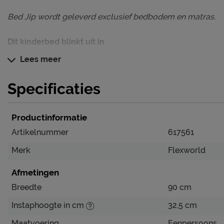
Bed Jip wordt geleverd exclusief bedbodem en matras.
Dit kinderbed blinkt uit in
Erg stevig bed gemaakt van grenenhout
Lees meer
Rustig design dat in iedere kinderkamer past
Specificaties
Jip(pie), een fijn bed voor ieder kind
Productinformatie
Verzorging & Garantie
Je nieuwe kinderbed wil je natuurlijk zo lang mogelijk m
Artikelnummer
617561
schoonmaakinstructies, evenals de garantie op het kinderb
Merk
Flexworld
het kopje ‘Goed om te weten’.
Afmetingen
Breedte
90 cm
Instaphoogte in cm
32,5 cm
Maatvoering
Eenpersoons