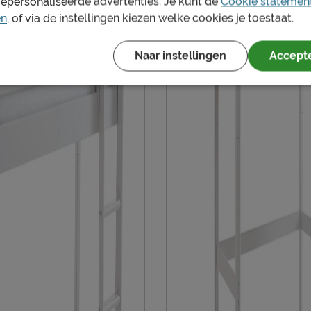
gepersonaliseerde advertenties. Je kunt de
Cookie statemen
en
, of via de instellingen kiezen welke cookies je toestaat.
Naar instellingen
Accepte
en vochtig doekje
n
naar de bijpassende
lexworld
400 AS, Uden, Nederland
nl