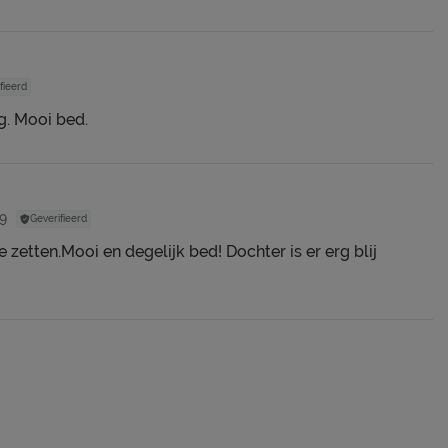
fieerd
g. Mooi bed.
9
Geverifieerd
e zetten.Mooi en degelijk bed! Dochter is er erg blij