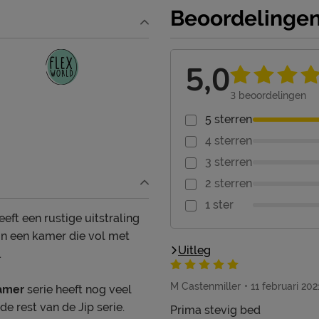
Beoordelinge
5,0
3
beoordelingen
5 sterren
4 sterren
3 sterren
2 sterren
1 ster
heeft een rustige uitstraling
in een kamer die vol met
Uitleg
.
M Castenmiller
11 februari 202
kamer
serie heeft nog veel
e rest van de Jip serie.
Prima stevig bed