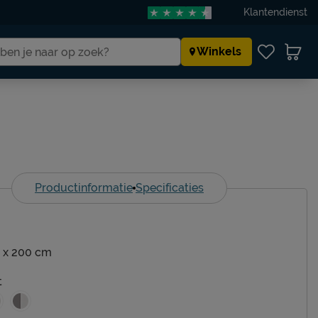
Klantendienst
Winkels
Productinformatie
Specificaties
 x 200 cm
t