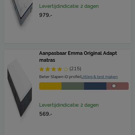
volgende bedbodems
schotelbodem,
Levertijdindicatie: 2 dagen
spiraalbodem
979.-
Geschikt voor
verstelbare bedbodem
Ja
Goed om te weten
Aanpasbaar Emma Original Adapt
Proefslapen
100 dagen
matras
10 jaar garantie volgens
(215)
Garantie
Emma voorwaarden
Beter Slapen iD profiel
Uitleg & test maken
bovenzijde tijk wasbaar
Wasinstructies
tot 40°C
Levertijdindicatie: 2 dagen
Leveranciersinformatie
569.-
Naam
Emma Matratzen GmbH
Wilhelm-Leuschner-
Straße 78, 60329,