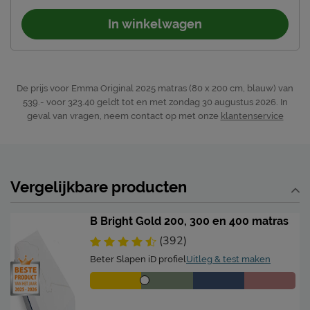
19% polyethylene, 1%
In winkelwagen
elastaan, Zijstof: 100%
Materiaal tijk
polyester, Onderstof: 87%
polyester, 13%
polypropyleen.
De prijs voor Emma Original 2025 matras (80 x 200 cm, blauw) van
Afdeklaag dikte
4,5
539.- voor 323.40 geldt tot en met zondag 30 augustus 2026.
In
geval van vragen, neem contact op met onze
klantenservice
Aantal veren per m2
462
(circa)
Tijk (matrashoes)
Vergelijkbare producten
Handvatten
Ja
Tijk afritsbaar
Ja
B Bright Gold 200, 300 en 400 matras
Anti huisstofmijt
Nee
(392)
Beter Slapen iD profiel
Uitleg & test maken
Advies bedbodem
binnenvering bodem,
Geschikt voor de
lattenbodem,