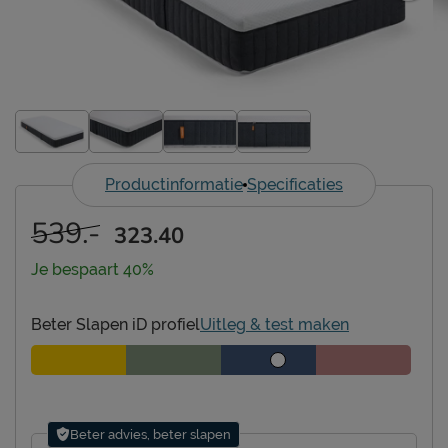
Productinformatie
Specificaties
539.-
323.40
Je bespaart 40%
Beter Slapen iD profiel
Uitleg & test maken
Beter advies, beter slapen