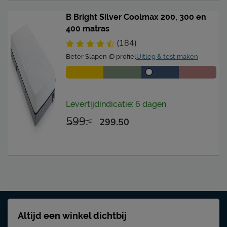
Locatie
Frankfurt am Main,
B Bright Silver Coolmax 200, 300 en
Deutschland
400 matras
Emailadres
service@emma-matras.be
(184)
Beter Slapen iD profiel
Uitleg & test maken
Levertijdindicatie: 6 dagen
599.-
299.50
Altijd een winkel dichtbij