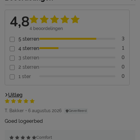
4,8
4
beoordelingen
3
5 sterren
1
4 sterren
0
3 sterren
0
2 sterren
0
1 ster
Uitleg
T. Bakker
6 augustus 2026
Geverifieerd
Goed logeerbed
Comfort