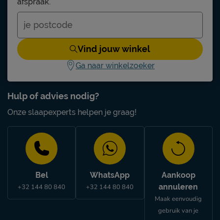
afspraak.
Vind jouw winkel
Ga naar winkelzoeker
Hulp of advies nodig?
Onze slaapexperts helpen je graag!
Bel
WhatsApp
Aankoop
annuleren
+32 144 80 840
+32 144 80 840
Maak eenvoudig
gebruik van je