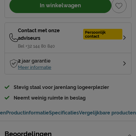
In winkelwagen
Contact met onze
Persoonlijk
contact
adviseurs
Bel +32 144 80 840
2
jaar garantie
Meer informatie
Stevig staal voor jarenlang logeerplezier
Neemt weinig ruimte in beslag
gen
Productinformatie
Specificaties
Vergelijkbare producten
Beoordelingen