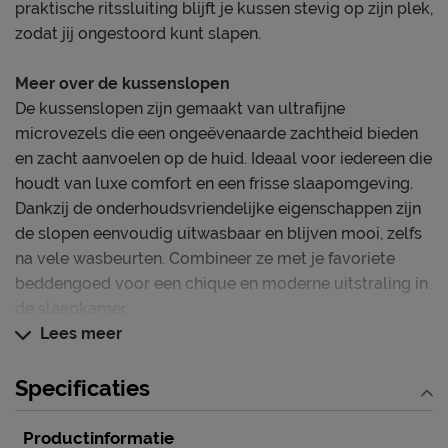
praktische ritssluiting blijft je kussen stevig op zijn plek,
zodat jij ongestoord kunt slapen.
Meer over de kussenslopen
De kussenslopen zijn gemaakt van ultrafijne
microvezels die een ongeëvenaarde zachtheid bieden
en zacht aanvoelen op de huid. Ideaal voor iedereen die
houdt van luxe comfort en een frisse slaapomgeving.
Dankzij de onderhoudsvriendelijke eigenschappen zijn
de slopen eenvoudig uitwasbaar en blijven mooi, zelfs
na vele wasbeurten. Combineer ze met je favoriete
beddengoed voor een chique en moderne uitstraling in
de slaapkamer.
Lees meer
Deze kussenslopen blinken uit in
Zijdezachte microvezels voor ultiem comfort
Specificaties
Innovatieve ritssluiting voor een perfecte
Productinformatie
pasvorm