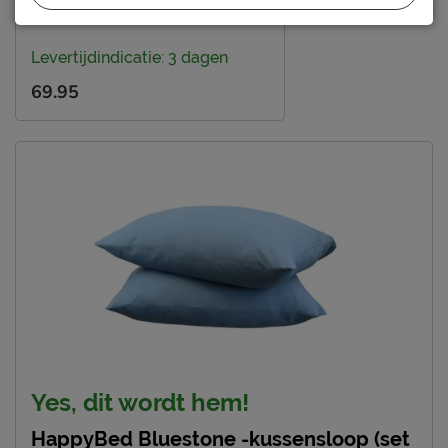
Wasbaar:
in wasmachine
Levertijdindicatie: 3 dagen
69.95
Yes, dit wordt hem!
HappyBed Bluestone -kussensloop (set