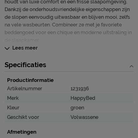
houdt van luxe comfort en een frisse slaapomgeving.
Dankzij de onderhoudsvriendelijke eigenschappen zijn
de slopen eenvoudig uitwasbaar en blijven mooi, zelfs
na vele wasbeurten. Combineer ze met je favoriete
beddengoed voor een chique en moderne uitstraling in
de slaapkamer.
Lees meer
Deze kussenslopen blinken uit in
Zijdezachte microvezels voor ultiem comfort
Specificaties
Innovatieve ritssluiting voor een perfecte
Productinformatie
pasvorm
Artikelnummer
1231936
Stijlvol en geschikt voor ieder interieur
Merk
HappyBed
Onderhoudsvriendelijk en kleurvast
Kleur
groen
30 dagen proefslapen
Geschikt voor
Volwassene
Verzorging & Garantie
Je nieuwe kussenslopen wil je natuurlijk zo lang
Afmetingen