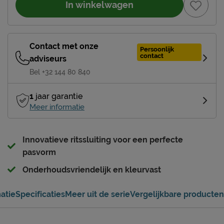
In winkelwagen
Contact met onze
Persoonlijk
contact
adviseurs
Bel +32 144 80 840
1
jaar garantie
Meer informatie
Innovatieve ritssluiting voor een perfecte
pasvorm
Onderhoudsvriendelijk en kleurvast
atie
Specificaties
Meer uit de serie
Vergelijkbare producten