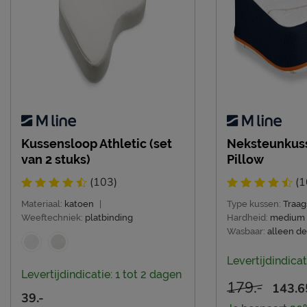
Kussensloop Athletic (set
Neksteunkuss
van 2 stuks)
Pillow
(103)
(1
Materiaal:
katoen
|
Type kussen:
Traa
Weeftechniek:
platbinding
Hardheid:
medium
Wasbaar:
alleen d
Levertijdindicat
Levertijdindicatie: 1 tot 2 dagen
179.-
143.6
39.-