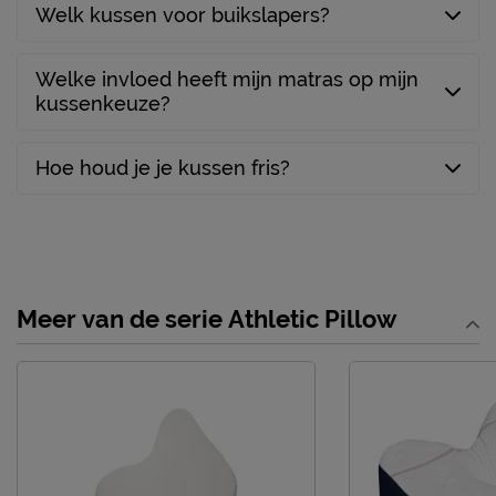
Welk kussen voor buikslapers?
Linie 27, 5405 AR, Uden,
Locatie
Nederland
Welke invloed heeft mijn matras op mijn
Emailadres
info@mline.nl
kussenkeuze?
Hoe houd je je kussen fris?
Meer van de serie Athletic Pillow