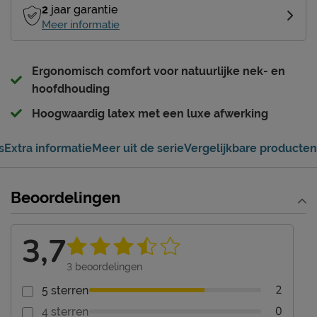
2
jaar garantie
Meer informatie
Ergonomisch comfort voor natuurlijke nek- en
hoofdhouding
Hoogwaardig latex met een luxe afwerking
s
Extra informatie
Meer uit de serie
Vergelijkbare producten
Beoordelingen
3,7
3
beoordelingen
2
5 sterren
0
4 sterren