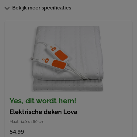
Onderhoud
Bekijk meer specificaties
Afnemen met een licht
Onderhoud
vochtige doek
Goed om te weten
2 jaar garantie volgens
Garantie
CBW voorwaarden
Leveranciersinformatie
Naam
Cresta international B.V.
Sniep 73, 1112 AJ, Diemen,
Locatie
Nederland
Yes, dit wordt hem!
ab.benay@cresta-
Emailadres
international.com
Elektrische deken Lova
Maat
:
140 x 160 cm
54.99