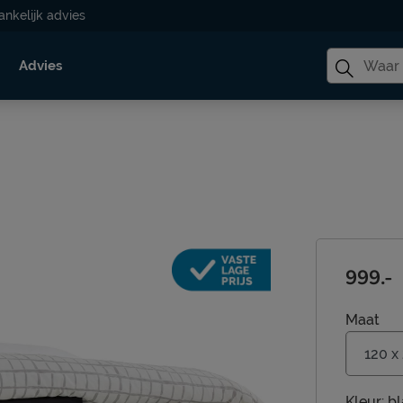
ankelijk advies
Advies
999.-
Maat
Kleur:
bl