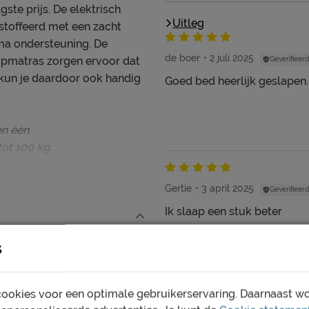
gste prijs. De elektrisch
Uitleg
stoffeerd met een zacht
ima ondersteuning. De
de boer
2 juli 2025
opmatras zorgen ervoor dat
Geverifieerd
n kun je daardoor ook handig
Goed bed heerlijk geslapen.
en één
ot 100 kg.
Gertie
3 april 2025
Geverifieerd
Ik slaap een stuk beter
s
ookies voor een optimale gebruikerservaring. Daarnaast w
schoon houden. Alle