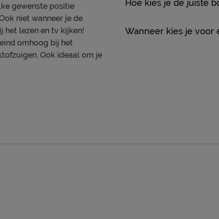
Hoe kies je de juiste 
lke gewenste positie
. Ook niet wanneer je de
 het lezen en tv kijken!
Wanneer kies je voor 
neind omhoog bij het
tofzuigen. Ook ideaal om je
e volgens Beter Bed
n
et een meubelmondstuk