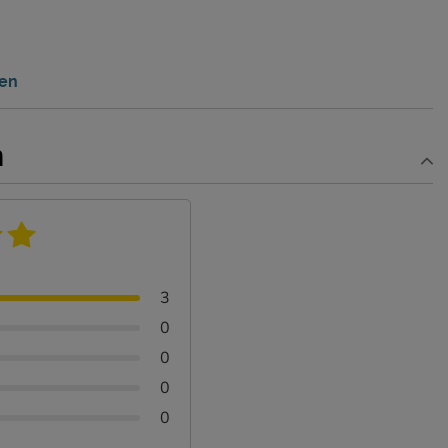
ten
n
3
0
0
0
0