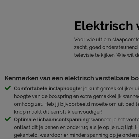
Specificaties boxspring
Kleur
black
Elektrisch
Uitvoering
Elektrisch ver
Afdeklaag dikte
2
Voor wie ultiem slaapcomfort
zacht, goed ondersteunend 
Matras(sen)
televisie te kijken. Wie wil d
Modelnaam matras
Owen
Opbouw matraskern
bonellveer
Kenmerken van een elektrisch verstelbare bo
Type comfortlaag
polyether, 2 c
Comfortabele instaphoogte:
je kunt gemakkelijker u
Aantal veren per m2 matrassen
130
hoogte van de boxspring en extra gemakkelijk wannee
Aantal slagen veer matrassen
4
omhoog zet. Heb jij bijvoorbeeld moeite om uit bed 
knop maakt dit een stuk eenvoudiger!
Hardheid Matrassen
medium
Optimale lichaamsontspanning:
wanneer je het voet
ontlast dit je benen en onderrug als je op je rug ligt.
Topper
gekanteld, waardoor er minder spanning op je onderru
Modelnaam topper
Owen