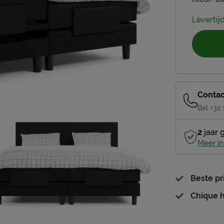
Levertij
Contac
Bel +32
2
jaar 
Meer in
Beste pr
Chique h