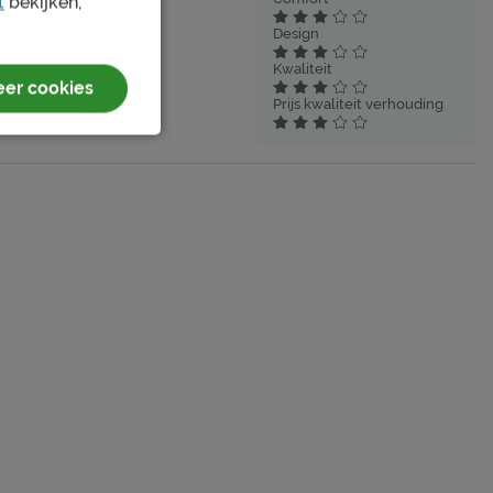
t
bekijken,
2024
Geverifieerd
Design
Kwaliteit
er cookies
Prijs kwaliteit verhouding