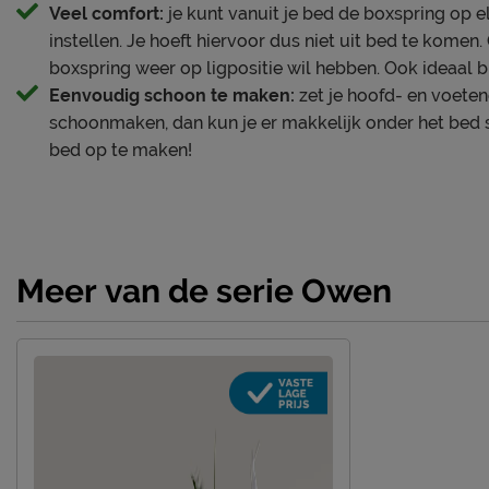
Veel comfort:
je kunt vanuit je bed de boxspring op e
Kern topper
polyether
instellen. Je hoeft hiervoor dus niet uit bed te komen
boxspring weer op ligpositie wil hebben. Ook ideaal bij
Materiaal tijk topper
polyester
Eenvoudig schoon te maken:
zet je hoofd- en voete
Poten
schoonmaken, dan kun je er makkelijk onder het bed s
bed op te maken!
Modelnaam poten
Owen
Materiaal poten
kunststof
Kleur poten
zwart
Goed om te weten
Meer van de serie Owen
2 jaar garanti
Garantie
voorwaarden
Montage
niet inbegrepe
Onderhoud
Stofzuigen m
Leveranciersinformatie