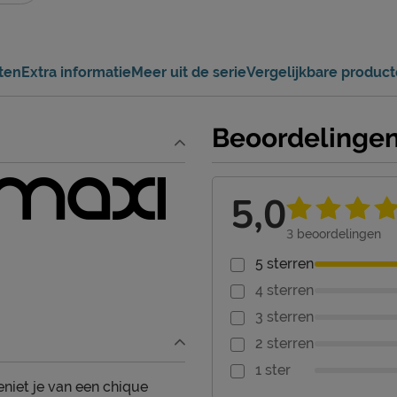
ten
Extra informatie
Meer uit de serie
Vergelijkbare produc
Beoordelinge
5,0
3
beoordelingen
5 sterren
4 sterren
3 sterren
2 sterren
1 ster
niet je van een chique