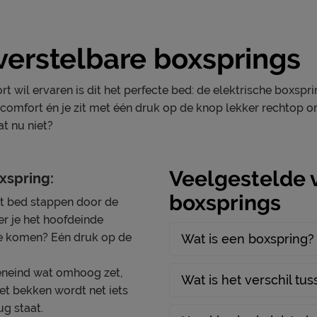
 verstelbare boxsprings
stelbaar
 wil ervaren is dit het perfecte bed: de elektrische boxsprin
comfort én je zit met één druk op de knop lekker rechtop o
at nu niet?
Veelgestelde v
xspring:
m
boxsprings
it bed stappen door de
r je het hoofdeinde
te komen? Eén druk op de
Wat is een boxspring?
eneind wat omhoog zet,
Wat is het verschil tu
 Het bekken wordt net iets
g staat.