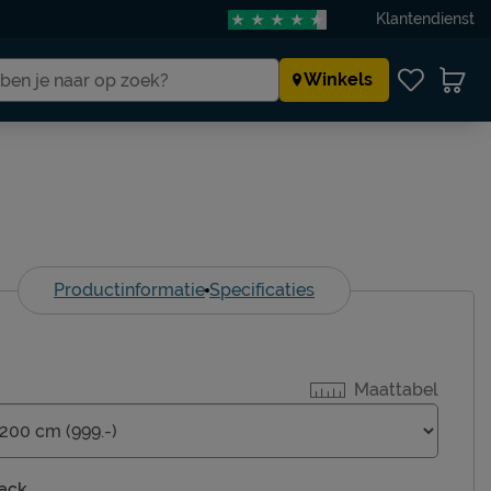
Klantendienst
Winkels
Productinformatie
Specificaties
Maattabel
ack