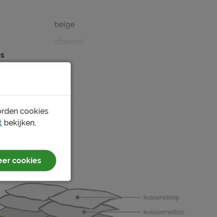
beige
sfeervol
es
bloemen
instopstrook over gehele breedte
orden cookies
katoen
t
bekijken,
wasbaar tot 40°C
er cookies
drogen alleen op lage temperatuur
normaal strijken 150°C