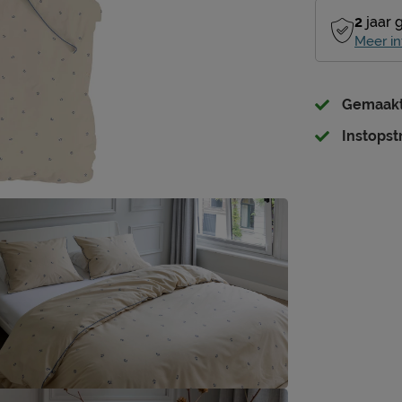
2
jaar 
Meer in
Gemaakt
Instopst