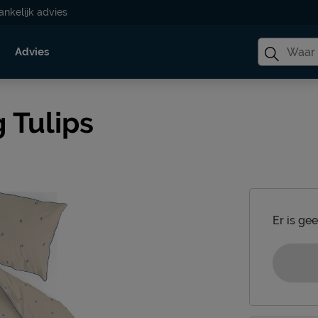
ankelijk advies
Advies
 Tulips
Er is ge