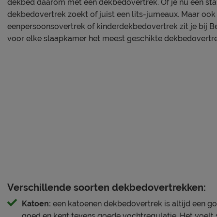
Je nieuwe dekbedovertrek wil je natuurlijk zo lang moge
dekbed daarom met een dekbedovertrek. Of je nu een st
Alle schoonmaakinstructies, evenals de garantie op het o
dekbedovertrek zoekt of juist een lits-jumeaux. Maar ook
bij de kopjes ‘Onderhoud’ en ‘Goed om te weten’.
eenpersoonsovertrek of kinderdekbedovertrek zit je bij B
voor elke slaapkamer het meest geschikte dekbedovertre
Verschillende soorten dekbedovertrekken:
Katoen:
een katoenen dekbedovertrek is altijd een g
goed en kent tevens goede vochtregulatie. Het voelt 