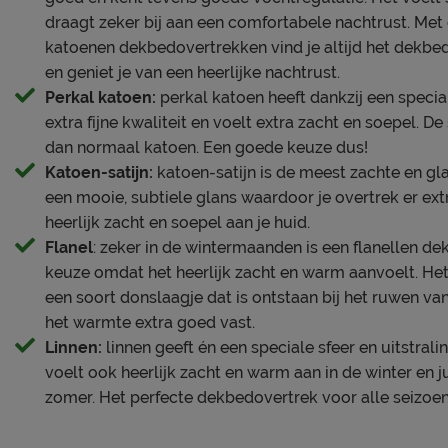
draagt zeker bij aan een comfortabele nachtrust. Met
katoenen dekbedovertrekken vind je altijd het dekb
en geniet je van een heerlijke nachtrust.
Perkal katoen:
perkal katoen heeft dankzij een speci
extra fijne kwaliteit en voelt extra zacht en soepel. D
dan normaal katoen. Een goede keuze dus!
Katoen-satijn:
katoen-satijn is de meest zachte en gl
een mooie, subtiele glans waardoor je overtrek er extr
heerlijk zacht en soepel aan je huid.
Flanel
: zeker in de wintermaanden is een flanellen 
keuze omdat het heerlijk zacht en warm aanvoelt. Het
een soort donslaagje dat is ontstaan bij het ruwen va
het warmte extra goed vast.
Linnen:
linnen geeft én een speciale sfeer en uitstral
voelt ook heerlijk zacht en warm aan in de winter en ju
zomer. Het perfecte dekbedovertrek voor alle seizoe