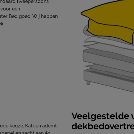
lijk mooi én schoon houden.
andaard tweepersoons
Garantie
vertrek, kun je terugvinden
 voor een
eter Bed goed. Wij hebben
k.
Veelgestelde 
dekbedovertr
oede keuze. Katoen ademt
soepel en zacht aan én