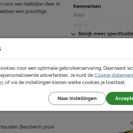
voor een liefelijke sfeer in
Kenmerken
hebben een prachtige
Kleur
Stijl
Bekijk meer specificati
Dessin
teriaal dat heerlijk zacht
s
Type instopstrook
ochtabsorberende
laapt. Het dekbedovertrek
Materiaal
ookies voor een optimale gebruikerservaring. Daarnaast w
Materiaal
gepersonaliseerde advertenties. Je kunt de
Cookie statemen
en
, of via de instellingen kiezen welke cookies je toestaat.
Onderhoud
Wasinstructies
ortabel
Naar instellingen
Accepte
Drooginstructies
Strijkinstructies
Goed om te weten
ris houden. Bescherm jouw