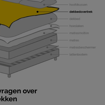
2 jaar garantie volgens CBW voorwaarden
vragen over
ekken