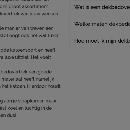
 ons groot assortiment
Wat is een dekbedove
edovertrek van jouw wensen
Welke maten dekbedov
ale manier van weven een
e stof oogt ook nét wat luxer
Hoe moet ik mijn dek
adde katoensoort en heeft
a luxe uitziet. Het voelt
dekbedovertrek een goede
 materiaal heeft namelijk
n het katoen. Hierdoor houdt
ing aan je slaapkamer, maar
ist koel en luchtig in de
nen dus!