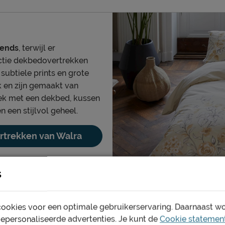
rends
, terwijl er
lectie dekbedovertrekken
 subtiele prints en grote
k en zijn gemaakt van
ek met een dekbed, kussen
n een stijlvol geheel.
trekken van Walra
s
ookies voor een optimale gebruikerservaring. Daarnaast w
gepersonaliseerde advertenties. Je kunt de
Cookie statemen