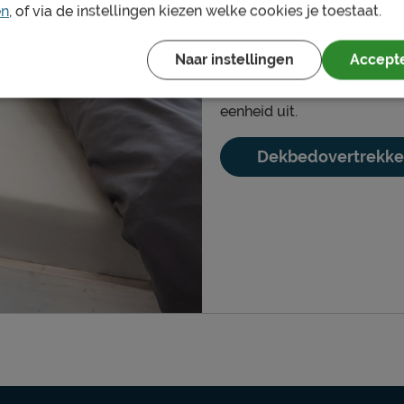
Daarom Walra
en
, of via de instellingen kiezen welke cookies je toestaat.
Walra is al sinds jaar en d
Naar instellingen
Accepte
Walra staat voor gegarande
De collectie dekbedovertrek
eenheid uit.
Dekbedovertrekk