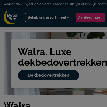
Meer dan 40 jaar dé ervaren slaapspecialist
Persoonlijk, onafh
Bekijk ons assortiment
Aanbiedingen
Walra. Luxe
dekbedovertrekke
Dekbedovertrekken
Walra