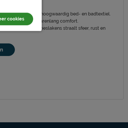
ag een fabrikant van hoogwaardig bed- en badtextiel.
er cookies
erde kwaliteit en jarenlang comfort.
ken, kussens en hoeslakens straalt sfeer, rust en
en