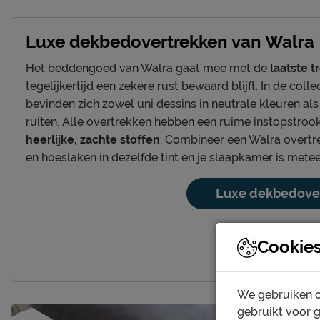
Luxe dekbedovertrekken van Walra
Het beddengoed van Walra gaat mee met de
laatste t
tegelijkertijd een zekere rust bewaard blijft. In de col
bevinden zich zowel uni dessins in neutrale kleuren als
ruiten. Alle overtrekken hebben een ruime instopstroo
heerlijke, zachte stoffen
. Combineer een Walra overtr
en hoeslaken in dezelfde tint en je slaapkamer is metee
Luxe dekbedover
Cookie
We gebruiken c
gebruikt voor 