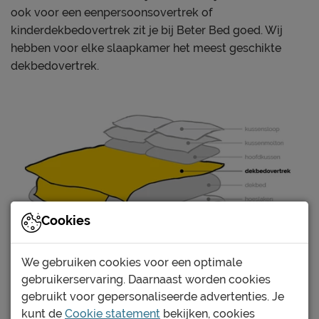
en ‘Goed om te weten’.
drogen alleen op lage
ook voor een eenpersoonsovertrek of
Drooginstructies
temperatuur
kinderdekbedovertrek zit je bij Beter Bed goed. Wij
hebben voor elke slaapkamer het meest geschikte
Strijkinstructies
normaal strijken 150°C
dekbedovertrek.
Goed om te weten
Garantie
1 jaar garantie
Cookies
We gebruiken cookies voor een optimale
gebruikerservaring. Daarnaast worden cookies
gebruikt voor gepersonaliseerde advertenties. Je
kunt de
Cookie statement
bekijken, cookies