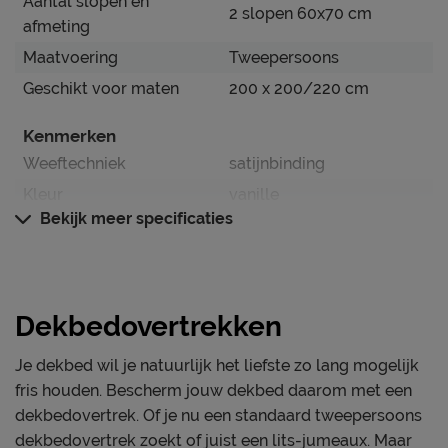
Aantal slopen en
Dit dekbedovertrek blinkt uit in:
2 slopen 60x70 cm
afmeting
Krachtig én elegant door het contrastrijke
Maatvoering
Tweepersoons
bloemenontwerp
Geschikt voor maten
200 x 200/220 cm
Artistieke print geïnspireerd door het
Rijksmuseum
Kenmerken
Speelse omkeerbare zijde met klassieke
Weeftechniek
satijnbinding
polkadots
Kleur
vanille
Dekbedovertrek van 100% katoensatijn met
Bekijk meer specificaties
Dessin
bloemen
zachte glans
instopstrook over gehele
Dubbele, doorlopende instopstrook over de
Type instopstrook
breedte
gehele breedte
Dekbedovertrekken
Materiaal
Verzorging & Garantie
Materiaal
katoen satijn (biologisch)
Je nieuwe dekbedovertrek wil je natuurlijk zo lang
Je dekbed wil je natuurlijk het liefste zo lang mogelijk
mogelijk mooi én schoon houden. Alle
fris houden. Bescherm jouw dekbed daarom met een
Onderhoud
schoonmaakinstructies, evenals de garantie op het
dekbedovertrek. Of je nu een standaard tweepersoons
Wasinstructies
wasbaar tot 60°C
overtrek, kun je terugvinden bij de kopjes ‘Onderhoud’
dekbedovertrek zoekt of juist een lits-jumeaux. Maar