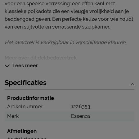
voor een speelse verrassing: een effen kant met
klassieke polkadots die een vleugje vrolijkheid aan je
beddengoed geven. Een perfecte keuze voor wie houdt
van een stijlvolle én verrassende slaapkamer.
Het overtrek is verkrijgbaar in verschillende kleuren.
Meer over dit dekbedovertrek
Dit overtrek is gemaakt van 100% katoensatijn, een
Lees meer
ademende en vochtabsorberende stof die garant staat
voor optimaal slaapcomfort. Door het speciale
Specificaties
satijnweefsel voelt het dekbedovertrek zachter en
gladder aan dan regulier katoen en heeft het een
Productinformatie
subtiele glans die de bloemenprint nog meer tot leven
Artikelnummer
1226353
brengt. Bovendien heeft dit dekbedovertrek een
Merk
Essenza
dubbele doorlopende instopstrook over de gehele
breedte.
Afmetingen