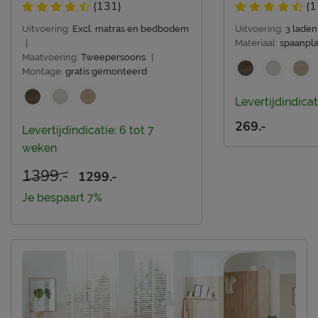
(131)
(1
Uitvoering:
Excl. matras en bedbodem
Uitvoering:
3 laden
|
Materiaal:
spaanpla
Maatvoering:
Tweepersoons
|
Montage:
gratis gemonteerd
Levertijdindicat
269.-
Levertijdindicatie: 6 tot 7
weken
1399.-
1299.-
Je bespaart 7%