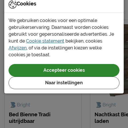
Cookies
doekje
Meer van de serie Bienne
Garantie
3 jaar garantie
We gebruiken cookies voor een optimale
Montage
gratis gemonteerd
gebruikerservaring. Daarnaast worden cookies
gebruikt voor gepersonaliseerde advertenties. Je
Leveranciersinformatie
kunt de
Cookie statement
bekijken, cookies
Naam
Beter Bed B.V.
Afwijzen
, of via de instellingen kiezen welke
Postbus 716, 5400 AS,
cookies je toestaat.
Locatie
Uden, Nederland
Emailadres
info@beterbed.nl
Accepteer cookies
Naar instellingen
Bed Bienne Tradi
Nachtkast Bi
uitrijdbaar
laden