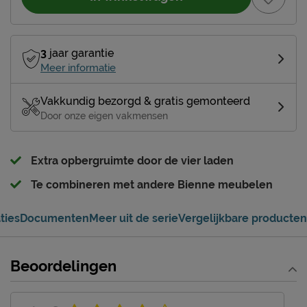
3
jaar garantie
Meer informatie
Vakkundig bezorgd & gratis gemonteerd
Door onze eigen vakmensen
Extra opbergruimte door de vier laden
Te combineren met andere Bienne meubelen
ties
Documenten
Meer uit de serie
Vergelijkbare producten
Beoordelingen