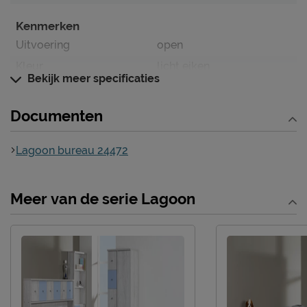
Kenmerken
Uitvoering
open
Kleur
licht eiken
Bekijk meer specificaties
Materiaal
Documenten
Materiaal
spaanplaat melamine
Goed om te weten
Lagoon bureau 24472
Afnemen met een vochtig
Onderhoud
doekje
Meer van de serie Lagoon
Garantie
3 jaar garantie
Montage
niet inbegrepen
Leveranciersinformatie
Naam
Beter Bed B.V.
Postbus 716, 5400 AS,