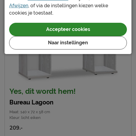
Afwijzen
, of via de instellingen kiezen welke
cookies je toestaat.
Accepteer cookies
Naar instellingen
Yes, dit wordt hem!
Bureau Lagoon
Maat
:
140 x 72 x 58 cm
Kleur
:
licht eiken
209.-