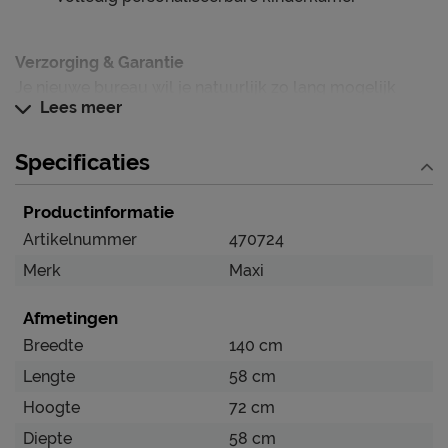
Verzorging & Garantie
Je nieuwe bureau wil je natuurlijk zo lang mogelijk
Lees meer
mooi én schoon houden. Alle schoonmaakinstructies,
evenals de garantie op het bureau, kun je terug vinden
Specificaties
bij het kopje ‘Goed om te weten’.
Productinformatie
Artikelnummer
470724
Merk
Maxi
Afmetingen
Breedte
140 cm
Lengte
58 cm
Hoogte
72 cm
Diepte
58 cm