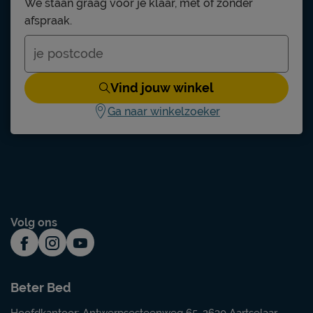
We staan graag voor je klaar, met of zonder
afspraak.
Chill
metaal
zwart
Vind jouw winkel
Ga naar winkelzoeker
Stofzuigen met een meubelmondstuk
3 jaar garantie volgens Beter Bed
voorwaarden
niet inbegrepen
Volg ons
duurzamer product
Gerecycled materiaal
Beter Bed