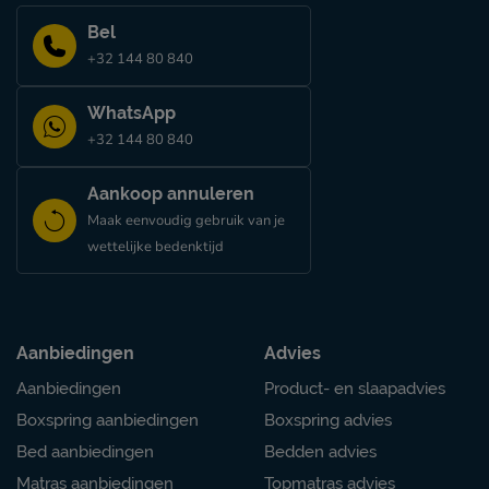
het kopje ‘Perfecte slaapcombinaties’.
Bel
Verzorging & Garantie
+32 144 80 840
Je nieuwe bed wil je natuurlijk zo lang mogelijk mooi én
schoonmaakinstructies, evenals de garantie op het bed, ku
WhatsApp
kopje ‘Goed om te weten’.
+32 144 80 840
Aankoop annuleren
Maak eenvoudig gebruik van je
wettelijke bedenktijd
Aanbiedingen
Advies
Aanbiedingen
Product- en slaapadvies
Boxspring aanbiedingen
Boxspring advies
Bed aanbiedingen
Bedden advies
Matras aanbiedingen
Topmatras advies