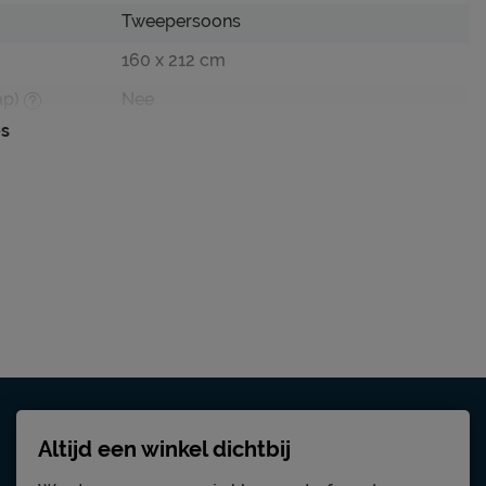
Tweepersoons
160 x 212 cm
ap)
Nee
es
102 cm
102 cm
green
Echo
gestoffeerd spaanplaat
Excl. matras en bedbodem
edbodem
Mogelijk
Altijd een winkel dichtbij