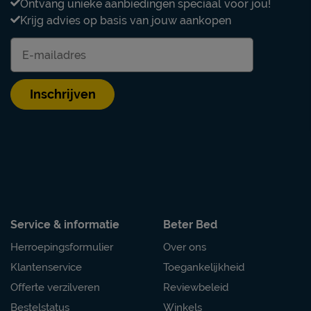
Poten
Ontvang unieke aanbiedingen speciaal voor jou!
Krijg advies op basis van jouw aankopen
Modelnaam poten
Materiaal poten
 schoon houden. Alle
n je terug vinden bij het
Kleur poten
Inschrijven
Goed om te weten
Onderhoud
Garantie
Montage
Duurzaamheid
Service & informatie
Beter Bed
Duurzaam
Herroepingsformulier
Over ons
Klantenservice
Toegankelijkheid
Duurzaamheidsdefinitie
Offerte verzilveren
Reviewbeleid
Leveranciersinformatie
Bestelstatus
Winkels