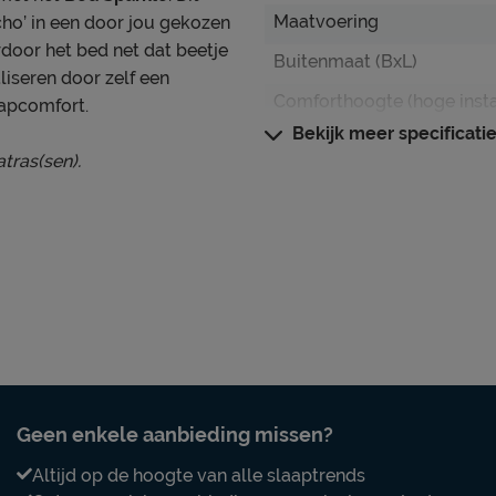
Maatvoering
cho’ in een door jou gekozen
rdoor het bed net dat beetje
Buitenmaat (BxL)
liseren door zelf een
Comforthoogte (hoge inst
aapcomfort.
Bekijk meer specificati
Hoogte hoofdbord
tras(sen).
Hoogte
Kenmerken
Kleur
Stofgroep
Materiaal
Uitvoering
en). Hierdoor kun je zelf
Elektrisch verstelbare b
Geen enkele aanbieding missen?
 jouw slaapcomfort. Vraag
mogelijk?
ijpassend advies of kijk bij
Altijd op de hoogte van alle slaaptrends