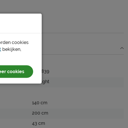
orden cookies
t
bekijken,
er cookies
1173839
B Bright
140 cm
200 cm
43 cm