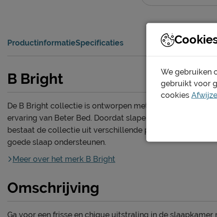
Cookie
Productinformatie
Specificaties
We gebruiken c
B Bright
gebruikt voor 
cookies
Afwijz
De B Bright collectie is ontworpen met de jarenlange
ervaring van Beter Bed. Doordat slapen persoonlijk is,
bestaat de collectie uit verschillende producten die een
goede slaap ondersteunen.
Meer over het merk B Bright
Omschrijving
Ga voor een frisse en chique uitstraling in de slaapkamer