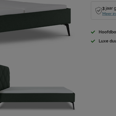
3
jaar 
Meer in
Hoofdbor
Luxe duu