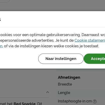
s
ookies voor een optimale gebruikerservaring. Daarnaast w
Specificaties
gepersonaliseerde advertenties. Je kunt de
Cookie statemen
en
, of via de instellingen kiezen welke cookies je toestaat.
Productinformatie
Naar instellingen
Accepte
Artikelnummer
Merk
Afmetingen
Breedte
Lengte
Instaphoogte in cm
 met het
Bed Sparkle
. Dit