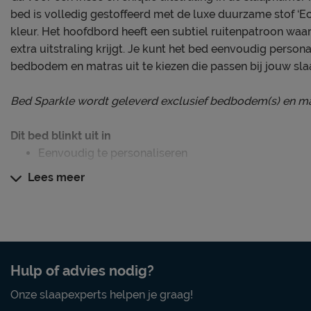
bed is volledig gestoffeerd met de luxe duurzame stof ‘E
kleur. Het hoofdbord heeft een subtiel ruitenpatroon waa
extra uitstraling krijgt. Je kunt het bed eenvoudig persona
bedbodem en matras uit te kiezen die passen bij jouw sl
Bed Sparkle wordt geleverd exclusief bedbodem(s) en ma
Dit bed blinkt uit in
Eenvoudig te personaliseren
Hoofdbord met een chique uitstraling
Lees meer
Luxe duurzame stof ‘Echo’ in een kleur naar keuze
Persoonlijk slaapcomfort
Dit bed wordt geleverd exclusief bedbodem(s) en matras(s
Hulp of advies nodig?
een bedbodem en matras uitkiezen die perfect passen bij
Onze slaapexperts helpen je graag!
gerust een van onze slaapadviseurs in de winkel voor een b