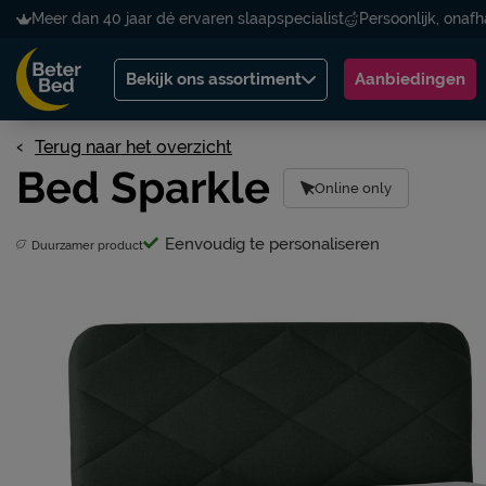
Meer dan 40 jaar dé ervaren slaapspecialist
Persoonlijk, onafh
Bekijk ons assortiment
Aanbiedingen
Terug naar het overzicht
Bed Sparkle
Online only
Eenvoudig te personaliseren
Duurzamer product