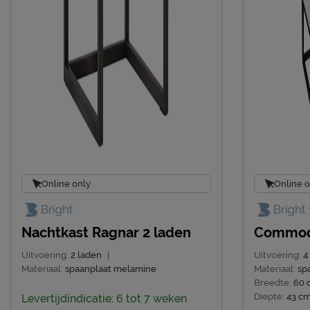
Online only
Online o
Nachtkast Ragnar 2 laden
Commode
Uitvoering:
2 laden
|
Uitvoering:
4
Materiaal:
spaanplaat melamine
Materiaal:
sp
Breedte:
60 
Diepte:
43 c
Levertijdindicatie: 6 tot 7 weken