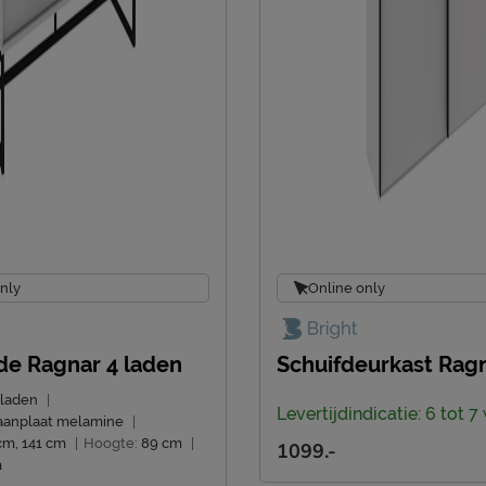
nly
Online only
 Ragnar 4 laden
Schuifdeurkast Rag
 laden
|
Levertijdindicatie: 6 tot 
aanplaat melamine
|
cm, 141 cm
|
Hoogte:
89 cm
|
1099.-
m