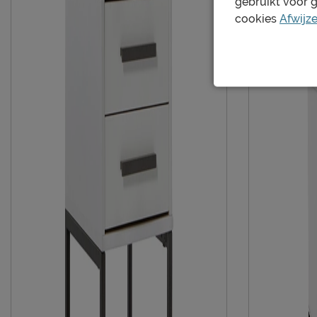
gebruikt voor 
het kopje ‘Perfecte slaapcombinaties’.
cookies
Afwijz
Verzorging & Garantie
Je nieuwe bed wil je natuurlijk zo lang mogelijk mooi én
schoonmaakinstructies, evenals de garantie op het bed, ku
kopje ‘Goed om te weten’.