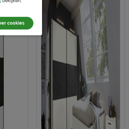
t
bekijken,
antraciet
er cookies
Afnemen met een vochtige doek
3 jaar garantie volgens Beter Bed
voorwaarden
gratis gemonteerd
Beter Bed B.V.
Postbus 716, 5400 AS, Uden, Nederland
info@beterbed.nl