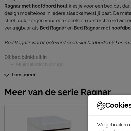
Ragnar met hoofdbord hout
kies je voor een bed dat dank
design moeiteloos in iedere slaapkamerstijl past. De met
steel look, zorgen voor een speels en contrasterend acce
verkrijgbaar als
Bed Ragnar
en
Bed Ragnar met hoofdbo
Bed Ragnar wordt geleverd exclusief bedbodem(s) en mat
Dit bed blinkt uit in
Minimalistisch design
Met bijpassend houten hoofdbord
Lees meer
Te combineren met andere Ragnar meubelen
Meer van de serie Ragnar
Persoonlijk slaapcomfort
Cookie
Dit bed wordt geleverd exclusief bedbodem(s) en matras(s
een bedbodem en matras uitkiezen die perfect passen bij
gerust een van onze slaapadviseurs in de winkel voor een b
We gebruiken c