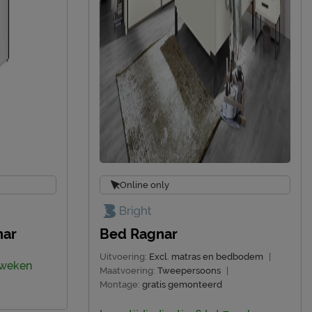
Online only
nar
Bed Ragnar
Uitvoering:
Excl. matras en bedbodem
|
7 weken
Maatvoering:
Tweepersoons
|
Montage:
gratis gemonteerd