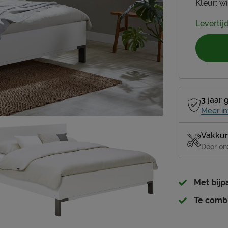
Kleur:
wi
Levertij
3
jaar 
Meer in
Vakkun
Door on
Met bij
Te comb