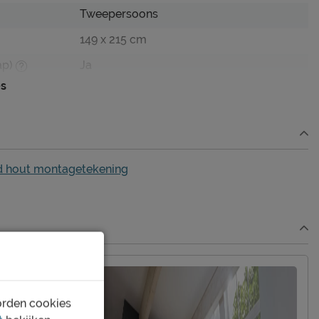
Tweepersoons
149 x 215 cm
ap)
Ja
es
97 cm
97 cm
d hout montagetekening
wit
spaanplaat melamine
Excl. matras en bedbodem
edbodem
Mogelijk
orden cookies
metaal