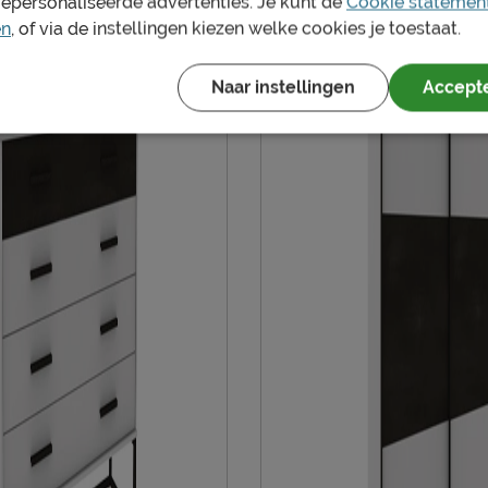
gepersonaliseerde advertenties. Je kunt de
Cookie statemen
en
, of via de instellingen kiezen welke cookies je toestaat.
Kleur poten
Goed om te weten
 schoon houden. Alle
Naar instellingen
Accepte
n je terug vinden bij het
Onderhoud
Garantie
Montage
Leveranciersinformatie
Naam
Locatie
Emailadres