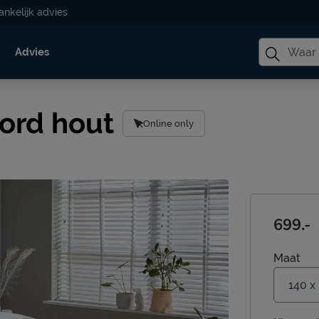
ankelijk advies
Advies
ord hout
Online only
699.-
Maat