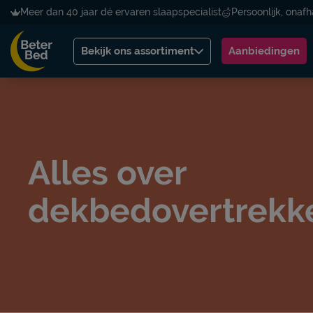
Meer dan 40 jaar dé ervaren slaapspecialist
Persoonlijk, onafh
Bekijk ons assortiment
Aanbiedingen
Alles over
dekbedovertrekk