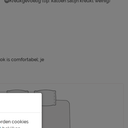
Kreukgevoelig (tip: katoen satijn kreukt weinig)
ok is comfortabel; je
orden cookies