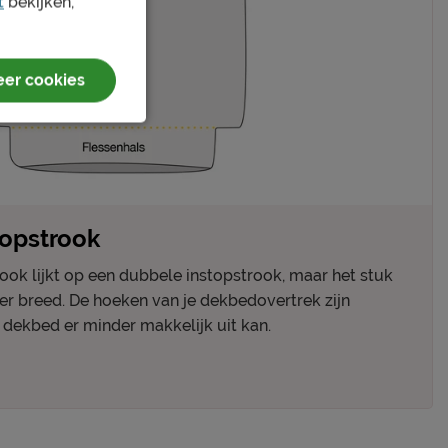
t
bekijken,
er cookies
topstrook
rook lijkt op een dubbele instopstrook, maar het stuk
der breed. De hoeken van je dekbedovertrek zijn
e dekbed er minder makkelijk uit kan.