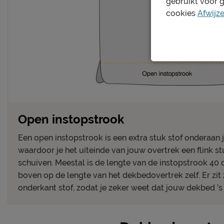
gebruikt voor 
cookies
Afwijz
Open instopstrook
Een open instopstrook is een extra stuk stof onderaan
waardoor je het uiteinde van jouw overtrek een flink s
schuiven. Meestal is de lengte van de instopstrook 40
boven op de lengte van het dekbedovertrek zelf. Er zit
onderkant stof, zodat je zeker weet dat jouw dekbed ’s