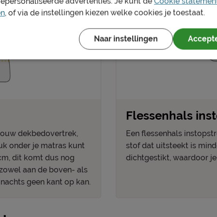
gepersonaliseerde advertenties. Je kunt de
Cookie statemen
en
, of via de instellingen kiezen welke cookies je toestaat.
Naar instellingen
Accepte
Flessenhals ins
 jouw dekbedovertrek,
Een flessenhals instopst
tuk onder je matras kunt
stof dat uitsteekt is min
 cm, dit komt dus nog
dichtgestikt, waardoor j
 zowel aan de boven- als
 nachts geen kant op kan.