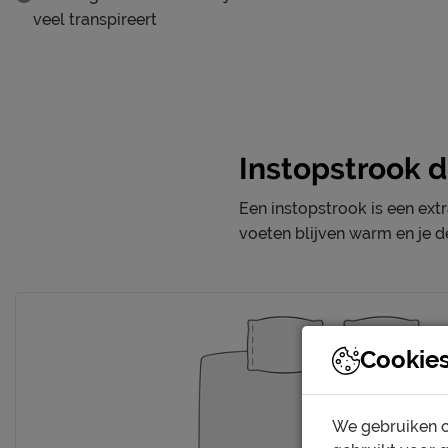
veel transpireert
Instopstrook 
Een instopstrook is een extr
voeten blijven warm en je de
Cookie
We gebruiken c