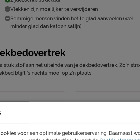
Vlekken zijn moeilijker te verwijderen
Sommige mensen vinden het te glad aanvoelen (wel
minder glad dan katoen satijn)
dekbedovertrek
a stuk stof aan het uiteinde van je dekbedovertrek. Zo’n stro
kbed blijft ’s nachts mooi op z’n plaats.
s
ookies voor een optimale gebruikerservaring. Daarnaast w