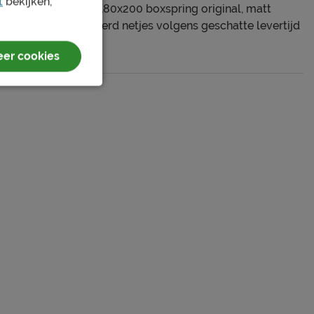
t
bekijken,
set gegaan. Dus de 180x200 boxspring original, matt
eddengoed. Alles werd netjes volgens geschatte levertijd
er cookies