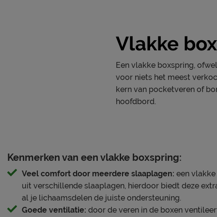
Specificaties boxspring
met unieke producten zoals het aanpasbare matras.
Kleur
grijs
Vlakke box
Stofgroep
Original
Verzorging & Garantie
Uitvoering
Vlak
Je nieuwe boxspring wil je natuurlijk zo lang mogelijk m
Een vlakke boxspring, ofwel 
schoonmaakinstructies, evenals de garantie op de boxsprin
Materiaal
polyester
voor niets het meest verkoc
kopje ‘Goed om te weten’.
kern van pocketveren of bo
Afdeklaag dikte
polyether SG25
hoofdbord.
Aantal slagen per veer
5
Aantal veren per m2 (circa)
319
Matras(sen)
Kenmerken van een vlakke boxspring:
Modelnaam matras
Matt
Veel comfort door meerdere slaaplagen:
een vlakke
Opbouw matraskern
traagschuim
uit verschillende slaaplagen, hierdoor biedt deze extr
al je lichaamsdelen de juiste ondersteuning.
Comfortzones
7
Goede ventilatie:
door de veren in de boxen ventilee
Hardheid Matrassen
medium