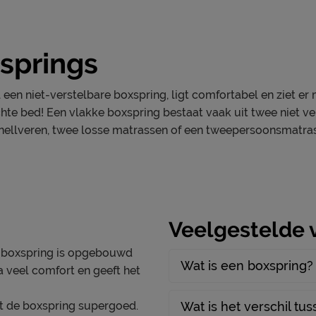
springs
ooi én schoon houden. Alle
een niet-verstelbare boxspring, ligt comfortabel en ziet er m
g, vind je terug bij het
hte bed! Een vlakke boxspring bestaat vaak uit twee niet v
nellveren, twee losse matrassen of een tweepersoonsmatras
, 3 cm
Veelgestelde 
 boxspring is opgebouwd
Wat is een boxspring?
a veel comfort en geeft het
rt de boxspring supergoed.
Wat is het verschil tu