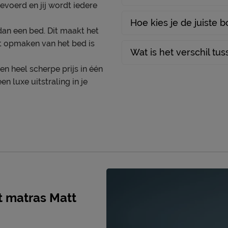
evoerd en jij wordt iedere
Hoe kies je de juiste 
dan een bed. Dit maakt het
t opmaken van het bed is
Wat is het verschil tu
en heel scherpe prijs in één
en luxe uitstraling in je
ie volgens Matt Sleeps
eerd
et een meubelmondstuk
t matras Matt
V.
rpassage 14, 1053 RT,