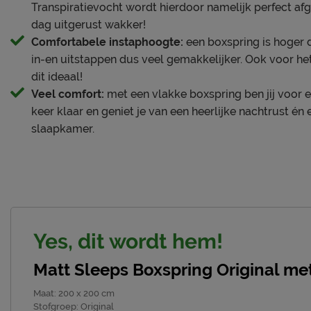
Transpiratievocht wordt hierdoor namelijk perfect afg
dag uitgerust wakker!
Poten
Comfortabele instaphoogte:
een boxspring is hoger 
Modelnaam poten
Kegel
in-en uitstappen dus veel gemakkelijker. Ook voor he
Materiaal poten
hout
dit ideaal!
Veel comfort:
met een vlakke boxspring ben jij voor e
Kleur poten
zwart
keer klaar en geniet je van een heerlijke nachtrust én e
slaapkamer.
Goed om te weten
10 jaar garant
Garantie
voorwaarden
Montage
gratis gemont
Onderhoud
Stofzuigen m
Yes, dit wordt hem!
Leveranciersinformatie
Matt Sleeps Boxspring Original me
Naam
Matt Sleeps B.
Maat
:
200 x 200 cm
Hannie Dankbaa
Locatie
Stofgroep
:
Original