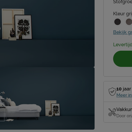
Stofgroe
Kleur
gri
Bekijk g
Levertij
10
jaar
Meer in
Vakkun
Door on