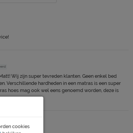
ice!
eerd
att! Wij zijn super tevreden klanten. Geen enkel bed
den. Verschillende hardheden in een matras is een super
tras hoes mag ook wel eens genoemd worden, deze is
orden cookies