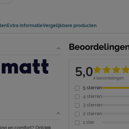
ten
Extra informatie
Vergelijkbare producten
Beoordelinge
5,0
4
beoordelingen
5 sterren
4 sterren
3 sterren
2 sterren
1 ster
uning en comfort? Ontdek