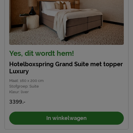
Emailadres
info@dbcinternational.nl
Yes, dit wordt hem!
Hotelboxspring Grand Suite met topper
Luxury
Maat
:
160 x 200 cm
Stofgroep
:
Suite
Kleur
:
liver
3399.-
In winkelwagen