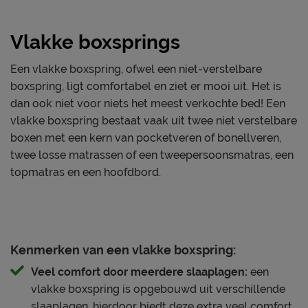
Diepte Hoofdbord
19 cm
nodig heeft. De hoogwaardige anti-sliplaag zorgt
Poothoogte
12 cm
ervoor dat matrassen en topper perfect op hun plaats
Vlakke boxsprings
blijven liggen, zodat jij geniet van ongestoord
Specificaties boxspring
slaapcomfort.
Een vlakke boxspring, ofwel een niet-verstelbare
Kleur
liver
boxspring, ligt comfortabel en ziet er mooi uit. Het is
Geschikt voor een belasting tot 150 kg per persoon.
dan ook niet voor niets het meest verkochte bed! Een
Stofgroep
Suite
vlakke boxspring bestaat vaak uit twee niet verstelbare
Uitvoering
Vlak
Deze boxspring blinkt uit in
boxen met een kern van pocketveren of bonellveren,
Materiaal
polyester
Dé originele Valk Exclusief hotelboxspring
twee losse matrassen of een tweepersoonsmatras, een
Afdeklaag dikte
polyether SG30 / 2cm
topmatras en een hoofdbord.
Royaal hoofdbord met maximale suite-uitstraling
Aantal slagen per veer
De hoogste hotelstandaard voor duurzame
5
kwaliteit die je normaal alleen in hotels vindt
Aantal veren per m2
Ontwikkeld in Europa met M line
290
(circa)
Kenmerken van een vlakke boxspring:
slaaptechnologie
Veel comfort door meerdere slaaplagen:
een
7-zone pocketvering in boxen en matrassen voor
Matras(sen)
vlakke boxspring is opgebouwd uit verschillende
optimale ondersteuning
Modelnaam matras
Valk Exclusief Poly
slaaplagen, hierdoor biedt deze extra veel comfort