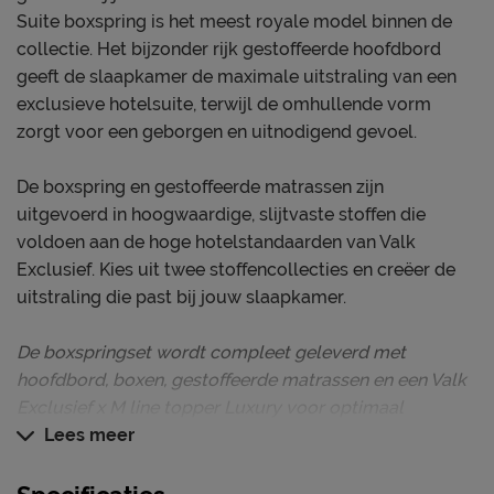
Suite boxspring is het meest royale model binnen de
collectie. Het bijzonder rijk gestoffeerde hoofdbord
geeft de slaapkamer de maximale uitstraling van een
exclusieve hotelsuite, terwijl de omhullende vorm
zorgt voor een geborgen en uitnodigend gevoel.
De boxspring en gestoffeerde matrassen zijn
uitgevoerd in hoogwaardige, slijtvaste stoffen die
voldoen aan de hoge hotelstandaarden van Valk
Exclusief. Kies uit twee stoffencollecties en creëer de
uitstraling die past bij jouw slaapkamer.
De boxspringset wordt compleet geleverd met
hoofdbord, boxen, gestoffeerde matrassen en een Valk
Exclusief x M line topper Luxury voor optimaal
hotelcomfort.
Lees meer
Hoe ligt deze boxspring?