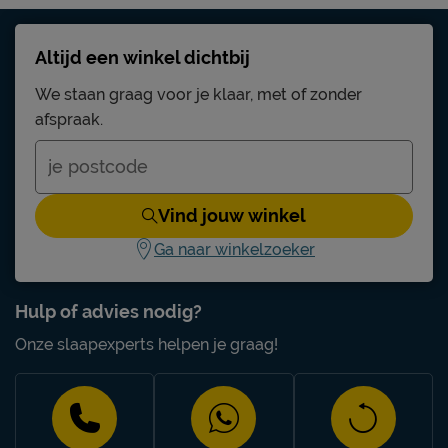
Protector zodat deze als geen ander beschermd is
tegen vlekken en in topconditie blijft. Ook je
Altijd een winkel dichtbij
gestoffeerde hocker of nachtkastje kun je
meebehandelen.
We staan graag voor je klaar, met of zonder
afspraak.
Levering & garantie
Met Kårlsson kun je rekenen op gegarandeerde en
constante kwaliteit, jarenlang comfort en authentiek
Vind jouw winkel
design. Je vindt alle informatie over garantie en
levering bij het kopje ‘Goed om te weten’.
Ga naar winkelzoeker
Hulp of advies nodig?
Onze slaapexperts helpen je graag!