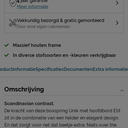
4
jaar garantie
Meer informatie
Vakkundig bezorgd & gratis gemonteerd
Door onze eigen vakmensen
Massief houten frame
In diverse stofsoorten en -kleuren verkrijgbaar
oductinformatie
Specificaties
Documenten
Extra informatie
Omschrijving
Scandinavian contrast.
De kracht van deze boxspring Unik met hoofdbord Elit
zit in de combinatie van een helder en elegant design.
En dat zorgt voor net dat beetje extra. Niets over the