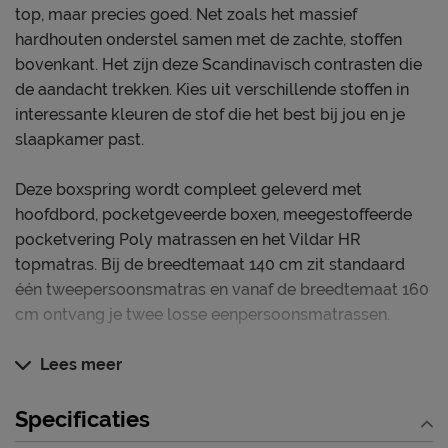
top, maar precies goed. Net zoals het massief
hardhouten onderstel samen met de zachte, stoffen
bovenkant. Het zijn deze Scandinavisch contrasten die
de aandacht trekken. Kies uit verschillende stoffen in
interessante kleuren de stof die het best bij jou en je
slaapkamer past.
Deze boxspring wordt compleet geleverd met
hoofdbord, pocketgeveerde boxen, meegestoffeerde
pocketvering Poly matrassen en het Vildar HR
topmatras. Bij de breedtemaat 140 cm zit standaard
één tweepersoonsmatras en vanaf de breedtemaat 160
cm ontvang je twee losse eenpersoonsmatrassen.
Hoe ligt deze boxspring?
Lees meer
Het slaapcomfort van deze boxspring zal voor jou het
verschil gaan maken. Voor zowel je nacht als dag. De
Specificaties
pocketveren in de boxen én de matrassen bieden